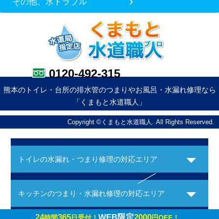
その他、水トラブル
0120-492-315
熊本のトイレ・台所の排水管のつまりやお風呂・水漏れ修理なら
「くまもと水道職人」
Copyright ©くまもと水道職人. All Rights Reserved.
トイレの水漏れ・つまり修理の対応エリア
キッチンのつまり・水漏れ修理の対応エリア
24
365
WEB限定
2000
時間
日受付！
円OFF！