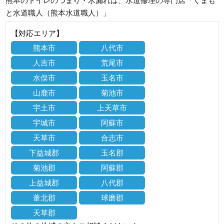
熊本のトイレのつまり・水漏れは、水道修理の専門店「くまも
と水道職人（熊本水道職人）」
【対応エリア】
熊本市
八代市
人吉市
荒尾市
水俣市
玉名市
山鹿市
菊池市
宇土市
上天草市
宇城市
阿蘇市
天草市
合志市
下益城郡
玉名郡
菊池郡
阿蘇郡
上益城郡
八代郡
葦北郡
球磨郡
天草郡