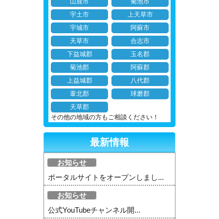
山鹿市
菊池市
宇土市
上天草市
宇城市
阿蘇市
天草市
合志市
下益城郡
玉名郡
菊池郡
阿蘇郡
上益城郡
八代郡
葦北郡
球磨郡
天草郡
その他の地域の方もご相談ください！
最新情報
お知らせ
ポータルサイトをオープンしまし...
お知らせ
公式YouTubeチャンネル開...