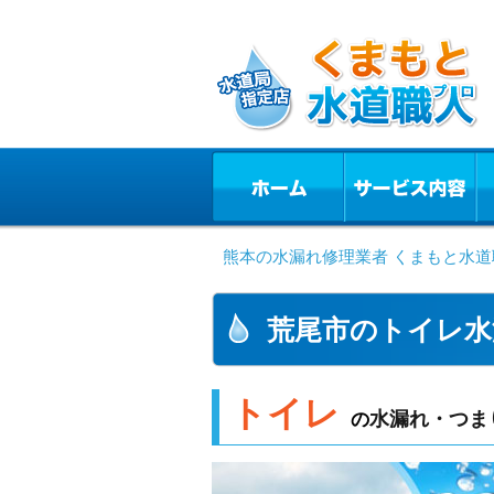
熊本の水漏れ修理業者 くまもと水道
荒尾市のトイレ水
トイレ
水漏れ・つま
の