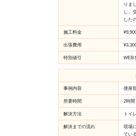
りま
し、
した
施工料金
¥9,9
出張費用
¥3,30
特別値引
WEB
事例内容
便座
所要時間
2時間
解決方法
トイ
解決までの流れ
現場
てい