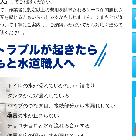
人』
までご相談ください。
て、作業後に想定以上の費用を請求されるケースが問題視さ
安を感じる方もいらっしゃるかもしれません。くまもと水道
ついて丁寧にご案内し、ご納得いただいてから対応を進めて
談ください。
トイレの水が流れていかない・詰まり
タンクから水漏れしている
パイプのつなぎ目、接続部分から水漏れしてい
る
便器の水が止まらない
チョロチョロと水が流れる音がする
便器と床の間から水が漏れている