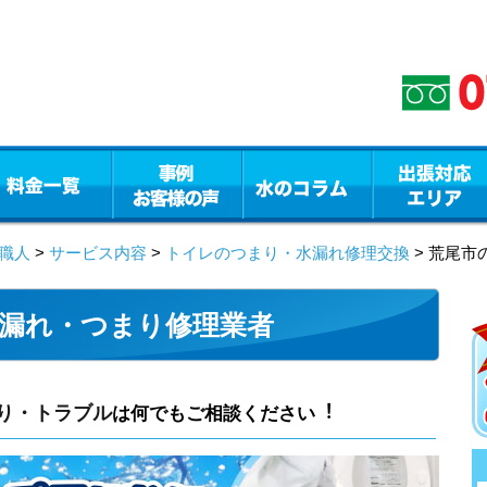
職人
>
サービス内容
>
トイレのつまり・水漏れ修理交換
> 荒尾
漏れ・つまり修理業者
り・トラブル
は何でもご相談ください︕