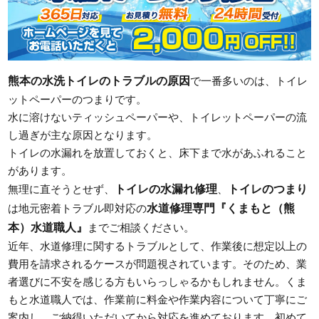
熊本の水洗トイレのトラブルの原因
で一番多いのは、トイレ
ットペーパーのつまりです。
水に溶けないティッシュペーパーや、トイレットペーパーの流
し過ぎが主な原因となります。
トイレの水漏れを放置しておくと、床下まで水があふれること
があります。
トイレの水漏れ修理
トイレのつまり
無理に直そうとせず、
、
水道修理専門『くまもと（熊
は地元密着トラブル即対応の
本）水道職人』
までご相談ください。
近年、水道修理に関するトラブルとして、作業後に想定以上の
費用を請求されるケースが問題視されています。そのため、業
者選びに不安を感じる方もいらっしゃるかもしれません。くま
もと水道職人では、作業前に料金や作業内容について丁寧にご
案内し、ご納得いただいてから対応を進めております。初めて