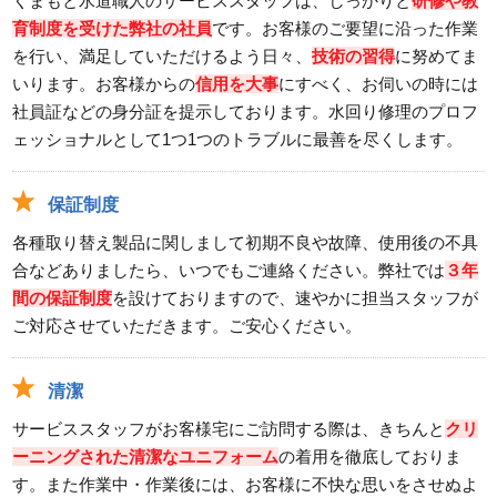
くまもと水道職人のサービススタッフは、しっかりと
研修や教
育制度を受けた弊社の社員
です。お客様のご要望に沿った作業
を行い、満足していただけるよう日々、
技術の習得
に努めてま
いります。お客様からの
信用を大事
にすべく、お伺いの時には
社員証などの身分証を提示しております。水回り修理のプロフ
ェッショナルとして1つ1つのトラブルに最善を尽くします。
保証制度
各種取り替え製品に関しまして初期不良や故障、使用後の不具
合などありましたら、いつでもご連絡ください。弊社では
３年
間の保証制度
を設けておりますので、速やかに担当スタッフが
ご対応させていただきます。ご安心ください。
清潔
サービススタッフがお客様宅にご訪問する際は、きちんと
クリ
ーニングされた清潔なユニフォーム
の着用を徹底しておりま
す。また作業中・作業後には、お客様に不快な思いをさせぬよ