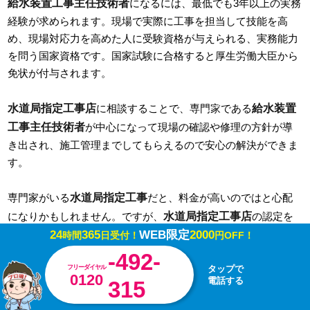
給水装置工事主任技術者
になるには、最低でも3年以上の実務
経験が求められます。現場で実際に工事を担当して技能を高
め、現場対応力を高めた人に受験資格が与えられる、実務能力
を問う国家資格です。国家試験に合格すると厚生労働大臣から
免状が付与されます。
水道局指定工事店
給水装置
に相談することで、専門家である
工事主任技術者
が中心になって現場の確認や修理の方針が導
き出され、施工管理までしてもらえるので安心の解決ができま
す。
水道局指定工事
専門家がいる
だと、料金が高いのではと心配
水道局指定工事店
になりかもしれません。ですが、
の認定を
24
365
WEB限定
2000
受けるには財務上の健全性や透明性が求められ、一定期間ごと
時間
日受付！
円OFF！
の更新制度もある信頼性の高い業務が求められます。
-492-
フリーダイヤル
タップで
2.水道局指定工事店・給水装置工事技術者ができる仕事
0120
電話する
315
水道
水回りのトラブル解決を掲げている業者だからといって、