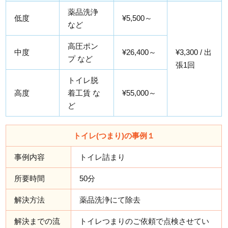
薬品洗浄
低度
¥5,500～
など
高圧ポン
中度
¥26,400～
¥3,300 / 出
プ など
張1回
トイレ脱
高度
着工賃 な
¥55,000～
ど
トイレ(つまり)の事例１
事例内容
トイレ詰まり
所要時間
50分
解決方法
薬品洗浄にて除去
解決までの流
トイレつまりのご依頼で点検させてい