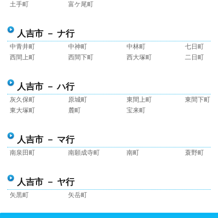
土手町
富ケ尾町
人吉市 － ナ行
中青井町
中神町
中林町
七日町
西間上町
西間下町
西大塚町
二日町
人吉市 － ハ行
灰久保町
原城町
東間上町
東間下町
東大塚町
麓町
宝来町
人吉市 － マ行
南泉田町
南願成寺町
南町
蓑野町
人吉市 － ヤ行
矢黒町
矢岳町