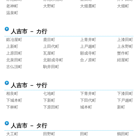
老神町
大野町
大畑麓町
大畑町
温泉町
人吉市 － カ行
鍛冶屋町
鹿目町
上青井町
上漆田町
上新町
上田代町
上戸越町
上永野町
上原田町
瓦屋町
願成寺町
蟹作町
北泉田町
北願成寺町
合ノ原町
紺屋町
古仏頂町
駒井田町
人吉市 － サ行
相良町
七地町
下青井町
下漆田町
下城本町
下新町
下田代町
下戸越町
下林町
下原田町
城本町
新町
人吉市 － タ行
大工町
田野町
田町
鶴田町