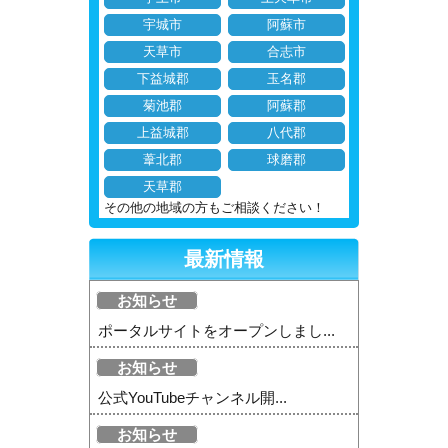
宇城市
阿蘇市
天草市
合志市
下益城郡
玉名郡
菊池郡
阿蘇郡
上益城郡
八代郡
葦北郡
球磨郡
天草郡
その他の地域の方もご相談ください！
最新情報
お知らせ
ポータルサイトをオープンしまし...
お知らせ
公式YouTubeチャンネル開...
お知らせ