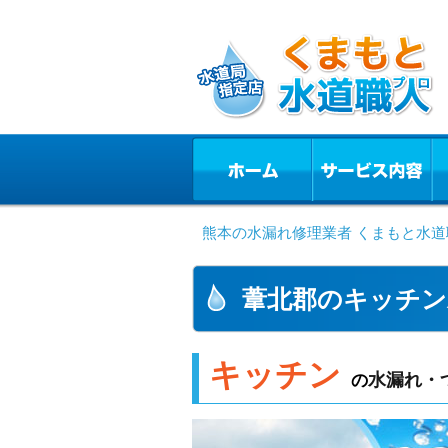
熊本の水漏れ修理業者 くまもと水道
葦北郡のキッチン
キッチン
水漏れ・
の