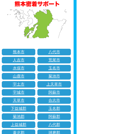
熊本市
八代市
人吉市
荒尾市
水俣市
玉名市
山鹿市
菊池市
宇土市
上天草市
宇城市
阿蘇市
天草市
合志市
下益城郡
玉名郡
菊池郡
阿蘇郡
上益城郡
八代郡
葦北郡
球磨郡