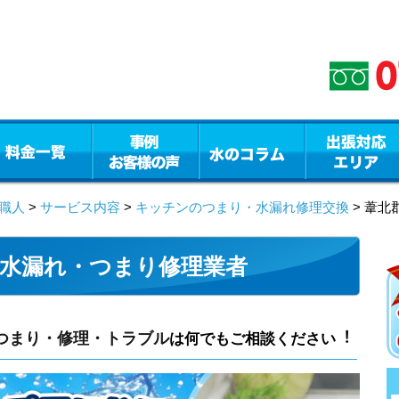
職人
>
サービス内容
>
キッチンのつまり・水漏れ修理交換
> 葦
水漏れ・つまり修理業者
つまり・修理・トラブル
は何でもご相談ください︕