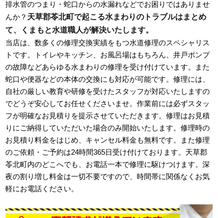
排水管のつまり・蛇口からの水漏れなどでお困りではありませ
天草郡苓北町で起こる水まわりのトラブルはまとめ
んか？
て、くまもと水道職人が解決いたします。
当店は、数多くの修理交換実績をもつ水道修理のスペシャリス
トです。トイレやキッチン、お風呂場はもちろん、井戸ポンプ
の故障などあらゆる水まわりの修理を受け付けています。また
蛇口や便器などの本体の交換にも対応が可能です。修理には、
自社の厳しい教育や研修を受けたスタッフが対応いたしますの
でどうぞ安心してお任せくださいませ。作業前には必ずスタッ
フが明確なお見積りを提示させていただきます。修理はお見積
りにご納得していただいた場合のみ開始いたします。修理時の
お見積り料金をはじめ、キャンセル料金も無料です。また修理
のご依頼・ご予約は24時間365日受け付けております。天草郡
苓北町内のどこへでも、お電話一本で修理に駆けつけます。深
夜の割り増し料金は一切不要ですので、時間帯に関係なくお気
軽にお電話ください。