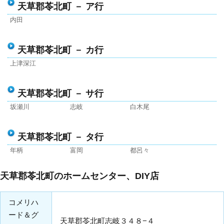
天草郡苓北町 － ア行
内田
天草郡苓北町 － カ行
上津深江
天草郡苓北町 － サ行
坂瀬川
志岐
白木尾
天草郡苓北町 － タ行
年柄
富岡
都呂々
天草郡苓北町のホームセンター、DIY店
コメリハ
ード＆グ
天草郡苓北町志岐３４８−４