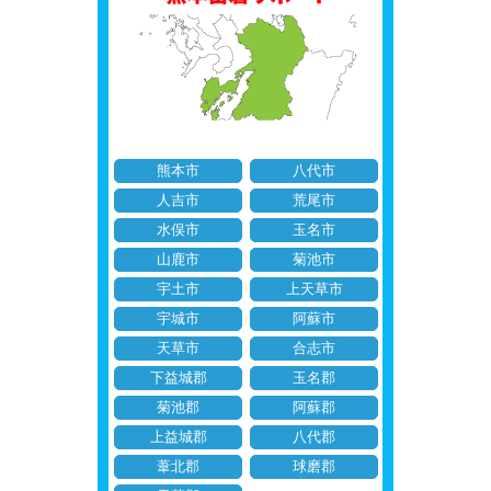
熊本市
八代市
人吉市
荒尾市
水俣市
玉名市
山鹿市
菊池市
宇土市
上天草市
宇城市
阿蘇市
天草市
合志市
下益城郡
玉名郡
菊池郡
阿蘇郡
上益城郡
八代郡
葦北郡
球磨郡