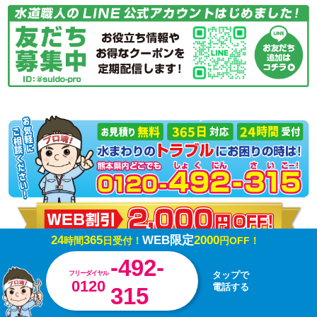
24
365
WEB限定
2000
時間
日受付！
円OFF！
-492-
フリーダイヤル
タップで
0120
電話する
315