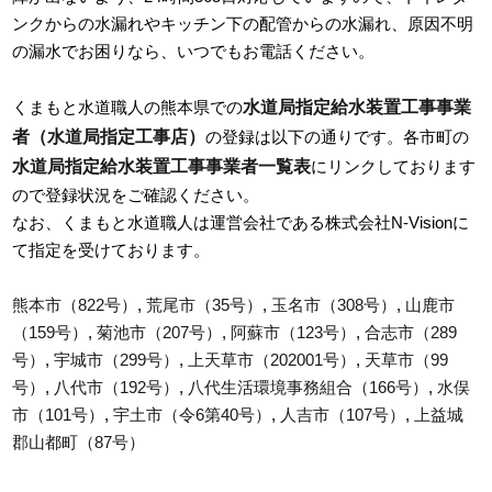
ンクからの水漏れやキッチン下の配管からの水漏れ、原因不明
の漏水でお困りなら、いつでもお電話ください。
水道局指定給水装置工事事業
くまもと水道職人の熊本県での
者（水道局指定工事店）
の登録は以下の通りです。各市町の
水道局指定給水装置工事事業者一覧表
にリンクしております
ので登録状況をご確認ください。
なお、くまもと水道職人は運営会社である株式会社N-Visionに
て指定を受けております。
熊本市（822号）
,
荒尾市（35号）
,
玉名市（308号）
,
山鹿市
（159号）
,
菊池市（207号）
,
阿蘇市（123号）
,
合志市（289
号）
,
宇城市（299号）
,
上天草市（202001号）
,
天草市（99
号）
,
八代市（192号）
,
八代生活環境事務組合（166号）
,
水俣
市（101号）
,
宇土市（令6第40号）
,
人吉市（107号）
,
上益城
郡山都町（87号）