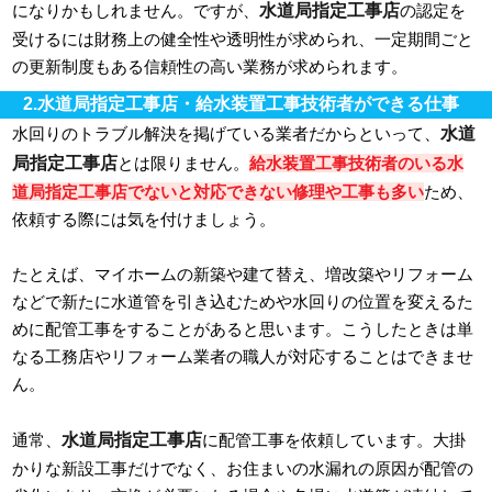
水道局指定工事店
になりかもしれません。ですが、
の認定を
受けるには財務上の健全性や透明性が求められ、一定期間ごと
の更新制度もある信頼性の高い業務が求められます。
2.水道局指定工事店・給水装置工事技術者ができる仕事
水道
水回りのトラブル解決を掲げている業者だからといって、
局指定工事店
とは限りません。
給水装置工事技術者のいる水
道局指定工事店でないと対応できない修理や工事も多い
ため、
依頼する際には気を付けましょう。
たとえば、マイホームの新築や建て替え、増改築やリフォーム
などで新たに水道管を引き込むためや水回りの位置を変えるた
めに配管工事をすることがあると思います。こうしたときは単
なる工務店やリフォーム業者の職人が対応することはできませ
ん。
水道局指定工事店
通常、
に配管工事を依頼しています。大掛
かりな新設工事だけでなく、お住まいの水漏れの原因が配管の