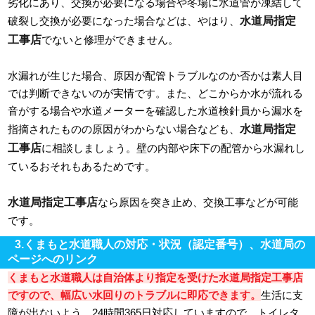
劣化にあり、交換が必要になる場合や冬場に水道管が凍結して
水道局指定
破裂し交換が必要になった場合などは、やはり、
工事店
でないと修理ができません。
水漏れが生じた場合、原因が配管トラブルなのか否かは素人目
では判断できないのが実情です。また、どこからか水が流れる
音がする場合や水道メーターを確認した水道検針員から漏水を
水道局指定
指摘されたものの原因がわからない場合なども、
工事店
に相談しましょう。壁の内部や床下の配管から水漏れし
ているおそれもあるためです。
水道局指定工事店
なら原因を突き止め、交換工事などが可能
です。
3.くまもと水道職人の対応・状況（認定番号）、水道局の
ページへのリンク
くまもと水道職人は自治体より指定を受けた水道局指定工事店
ですので、幅広い水回りのトラブルに即応できます。
生活に支
障が出ないよう、24時間365日対応していますので、トイレタ