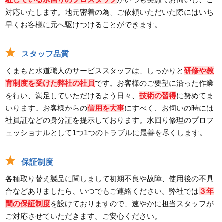
対応いたします。地元密着の為、ご依頼いただいた際にはいち
早くお客様に元へ駆けつけることができます。
スタッフ品質
くまもと水道職人のサービススタッフは、しっかりと
研修や教
育制度を受けた弊社の社員
です。お客様のご要望に沿った作業
を行い、満足していただけるよう日々、
技術の習得
に努めてま
いります。お客様からの
信用を大事
にすべく、お伺いの時には
社員証などの身分証を提示しております。水回り修理のプロフ
ェッショナルとして1つ1つのトラブルに最善を尽くします。
保証制度
各種取り替え製品に関しまして初期不良や故障、使用後の不具
合などありましたら、いつでもご連絡ください。弊社では
３年
間の保証制度
を設けておりますので、速やかに担当スタッフが
ご対応させていただきます。ご安心ください。