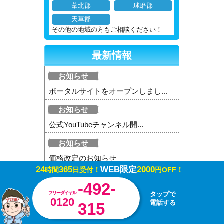
葦北郡
球磨郡
天草郡
その他の地域の方もご相談ください！
最新情報
お知らせ
ポータルサイトをオープンしまし...
お知らせ
公式YouTubeチャンネル開...
お知らせ
価格改定のお知らせ
24
365
WEB限定
2000
時間
日受付！
円OFF！
お知らせ
-492-
年末年始も休まず駆けつけます！
フリーダイヤル
タップで
0120
電話する
315
お知らせ