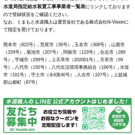
水道局指定給水装置工事事業者一覧表
にリンクしております
ので登録状況をご確認ください。
なお、くまもと水道職人は運営会社である株式会社N-Visionに
て指定を受けております。
熊本市（822号）
,
荒尾市（35号）
,
玉名市（308号）
,
山鹿市
（159号）
,
菊池市（207号）
,
阿蘇市（123号）
,
合志市（289
号）
,
宇城市（299号）
,
上天草市（202001号）
,
天草市（99
号）
,
八代市（192号）
,
八代生活環境事務組合（166号）
,
水俣
市（101号）
,
宇土市（令6第40号）
,
人吉市（107号）
,
上益城
郡山都町（87号）