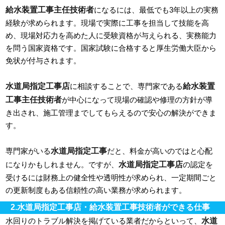
給水装置工事主任技術者
になるには、最低でも3年以上の実務
経験が求められます。現場で実際に工事を担当して技能を高
め、現場対応力を高めた人に受験資格が与えられる、実務能力
を問う国家資格です。国家試験に合格すると厚生労働大臣から
免状が付与されます。
水道局指定工事店
給水装置
に相談することで、専門家である
工事主任技術者
が中心になって現場の確認や修理の方針が導
き出され、施工管理までしてもらえるので安心の解決ができま
す。
水道局指定工事
専門家がいる
だと、料金が高いのではと心配
水道局指定工事店
になりかもしれません。ですが、
の認定を
受けるには財務上の健全性や透明性が求められ、一定期間ごと
の更新制度もある信頼性の高い業務が求められます。
2.水道局指定工事店・給水装置工事技術者ができる仕事
水道
水回りのトラブル解決を掲げている業者だからといって、