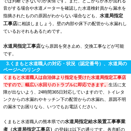
では判断できないのが実情です。また、どこからか水が流れる
音がする場合や水道メーターを確認した水道検針員から漏水を
水道局指定
指摘されたものの原因がわからない場合なども、
工事店
に相談しましょう。壁の内部や床下の配管から水漏れし
ているおそれもあるためです。
水道局指定工事店
なら原因を突き止め、交換工事などが可能
です。
3.くまもと水道職人の対応・状況（認定番号）、水道局の
ページへのリンク
くまもと水道職人は自治体より指定を受けた水道局指定工事店
ですので、幅広い水回りのトラブルに即応できます。
生活に支
障が出ないよう、24時間365日対応していますので、トイレタ
ンクからの水漏れやキッチン下の配管からの水漏れ、原因不明
の漏水でお困りなら、いつでもお電話ください。
水道局指定給水装置工事事業
くまもと水道職人の熊本県での
者（水道局指定工事店）
の登録は以下の通りです。各市町の