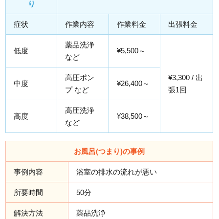
り
症状
作業内容
作業料金
出張料金
薬品洗浄
低度
¥5,500～
など
高圧ポン
¥3,300 / 出
中度
¥26,400～
プ など
張1回
高圧洗浄
高度
¥38,500～
など
お風呂(つまり)の事例
事例内容
浴室の排水の流れが悪い
所要時間
50分
解決方法
薬品洗浄