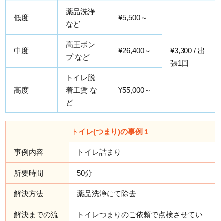
薬品洗浄
低度
¥5,500～
など
高圧ポン
中度
¥26,400～
¥3,300 / 出
プ など
張1回
トイレ脱
高度
着工賃 な
¥55,000～
ど
トイレ(つまり)の事例１
事例内容
トイレ詰まり
所要時間
50分
解決方法
薬品洗浄にて除去
解決までの流
トイレつまりのご依頼で点検させてい