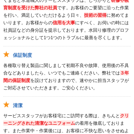
くまもと水道職人のサービススタッフは、しっかりと
研修や教
育制度を受けた弊社の社員
です。お客様のご要望に沿った作業
を行い、満足していただけるよう日々、
技術の習得
に努めてま
いります。お客様からの
信用を大事
にすべく、お伺いの時には
社員証などの身分証を提示しております。水回り修理のプロフ
ェッショナルとして1つ1つのトラブルに最善を尽くします。
保証制度
各種取り替え製品に関しまして初期不良や故障、使用後の不具
合などありましたら、いつでもご連絡ください。弊社では
３年
間の保証制度
を設けておりますので、速やかに担当スタッフが
ご対応させていただきます。ご安心ください。
清潔
サービススタッフがお客様宅にご訪問する際は、きちんと
クリ
ーニングされた清潔なユニフォーム
の着用を徹底しておりま
す。また作業中・作業後には、お客様に不快な思いをさせぬよ