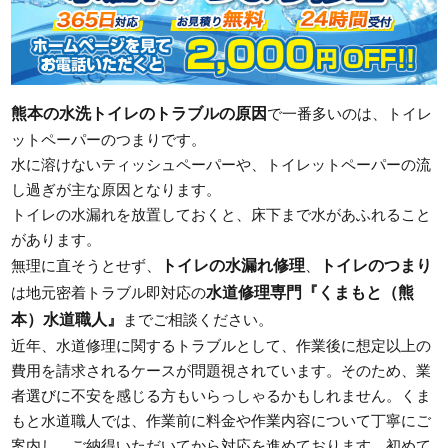
熊本の水洗トイレのトラブルの原因
で一番多いのは、トイレ
ットペーパーのつまりです。
水に溶けないティッシュペーパーや、トイレットペーパーの流
し過ぎが主な原因となります。
トイレの水漏れを放置しておくと、床下まで水があふれること
があります。
トイレの水漏れ修理
トイレのつまり
無理に直そうとせず、
、
水道修理専門『くまもと（熊
は地元密着トラブル即対応の
本）水道職人』
までご相談ください。
近年、水道修理に関するトラブルとして、作業後に想定以上の
費用を請求されるケースが問題視されています。そのため、業
者選びに不安を感じる方もいらっしゃるかもしれません。くま
もと水道職人では、作業前に料金や作業内容について丁寧にご
案内し、ご納得いただいてから対応を進めております。初めて