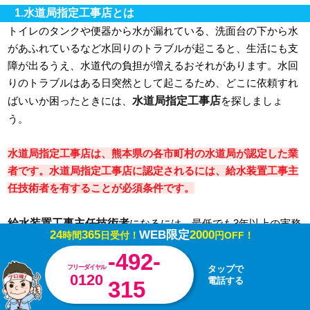
1.水道局指定工事店とは
トイレのタンクや便器から水が漏れている、洗面台の下から水
があふれているなど水回りのトラブルが起こると、生活にも支
障が出るうえ、水道代の負担が増えるおそれがあります。水回
りのトラブルはある日突然として起こるため、どこに依頼すれ
水道局指定工事店
ばいいか困ったときには、
を探しましょ
う。
水道局指定工事店は、熊本県の各市町村の水道局が認定した業
者です。水道局指定工事店に認定されるには、給水装置工事主
任技術者を有することが必須条件です。
給水装置工事主任技術者
になるには、最低でも3年以上の実務
24
365
WEB限定
2000
時間
日受付！
円OFF！
経験が求められます。現場で実際に工事を担当して技能を高
-492-
め、現場対応力を高めた人に受験資格が与えられる、実務能力
フリーダイヤル
タップで
を問う国家資格です。国家試験に合格すると厚生労働大臣から
0120
電話する
315
免状が付与されます。