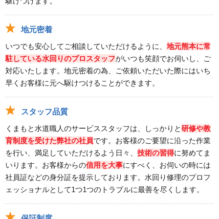
駆けつけます。
地元密着
いつでも安心してご相談していただけるように、
地元熊本に常
駐している水回りのプロスタッフ
がいつも笑顔でお伺いし、ご
対応いたします。地元密着の為、ご依頼いただいた際にはいち
早くお客様に元へ駆けつけることができます。
スタッフ品質
くまもと水道職人のサービススタッフは、しっかりと
研修や教
育制度を受けた弊社の社員
です。お客様のご要望に沿った作業
を行い、満足していただけるよう日々、
技術の習得
に努めてま
いります。お客様からの
信用を大事
にすべく、お伺いの時には
社員証などの身分証を提示しております。水回り修理のプロフ
ェッショナルとして1つ1つのトラブルに最善を尽くします。
保証制度