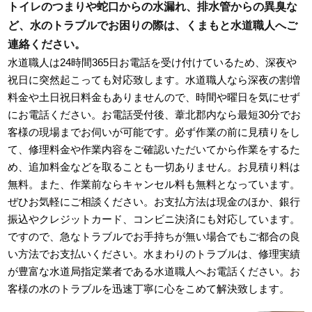
トイレのつまりや蛇口からの水漏れ、排水管からの異臭な
ど、水のトラブルでお困りの際は、くまもと水道職人へご
連絡ください。
水道職人は24時間365日お電話を受け付けているため、深夜や
祝日に突然起こっても対応致します。水道職人なら深夜の割増
料金や土日祝日料金もありませんので、時間や曜日を気にせず
にお電話ください。お電話受付後、葦北郡内なら最短30分でお
客様の現場までお伺いが可能です。必ず作業の前に見積りをし
て、修理料金や作業内容をご確認いただいてから作業をするた
め、追加料金などを取ることも一切ありません。お見積り料は
無料。また、作業前ならキャンセル料も無料となっています。
ぜひお気軽にご相談ください。お支払方法は現金のほか、銀行
振込やクレジットカード、コンビニ決済にも対応しています。
ですので、急なトラブルでお手持ちが無い場合でもご都合の良
い方法でお支払いください。水まわりのトラブルは、修理実績
が豊富な水道局指定業者である水道職人へお電話ください。お
客様の水のトラブルを迅速丁寧に心をこめて解決致します。