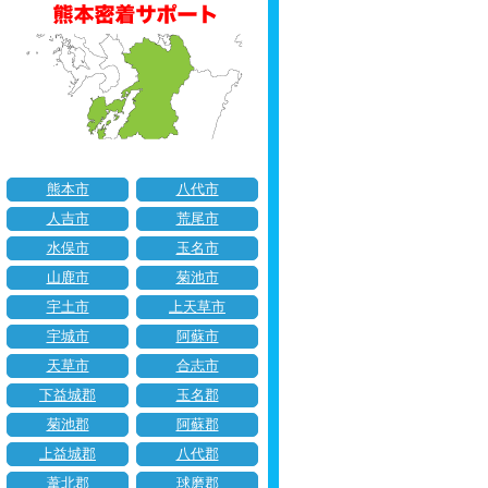
熊本市
八代市
人吉市
荒尾市
水俣市
玉名市
山鹿市
菊池市
宇土市
上天草市
宇城市
阿蘇市
天草市
合志市
下益城郡
玉名郡
菊池郡
阿蘇郡
上益城郡
八代郡
葦北郡
球磨郡