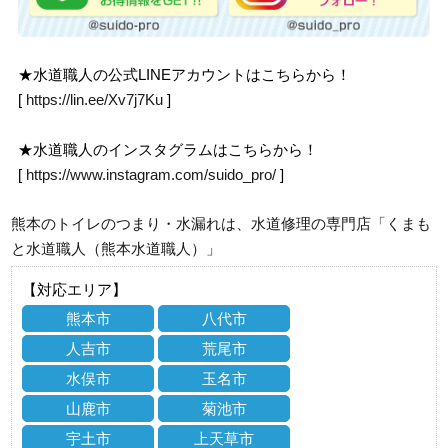
★水道職人の公式LINEアカウントはこちらから！
[
https://lin.ee/Xv7j7Ku
]
★水道職人のインスタグラムはこちらから！
[
https://www.instagram.com/suido_pro/
]
熊本のトイレのつまり・水漏れは、水道修理の専門店「くまも
と水道職人（熊本水道職人）」
【対応エリア】
熊本市
八代市
人吉市
荒尾市
水俣市
玉名市
山鹿市
菊池市
宇土市
上天草市