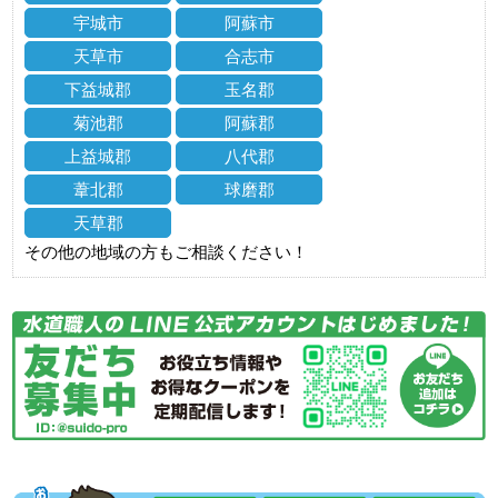
宇城市
阿蘇市
天草市
合志市
下益城郡
玉名郡
菊池郡
阿蘇郡
上益城郡
八代郡
葦北郡
球磨郡
天草郡
その他の地域の方もご相談ください！