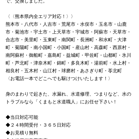
で、交換しました。
〈〈熊本県内全エリア対応！〉〉
熊本市・八代市・人吉市・荒尾市・水俣市・玉名市・山鹿
市・菊池市・宇土市・上天草市・宇城市・阿蘇市・天草市・
合志市・美里町・玉東町・南関町・長洲町・和水町・大津
町・菊陽町・南小国町・小国町・産山村・高森町・西原村・
南阿蘇村・御船町・嘉島町・益城町・甲佐町・山都町・氷川
町・芦北町・津奈木町・錦町・多良木町・湯前町・水上村・
相良村・五木村・山江村・球磨村・あさぎり町・苓北町
〈お電話一本でどこへでも駆けつけいたします！〉
身のまわりで起きた、水漏れ、水道修理、つまりなど、水の
トラブルなら「くまもと水道職人」にお任せ下さい！
◆当日対応可能
◆２４時間受付・３６５日対応
◆お見積り無料