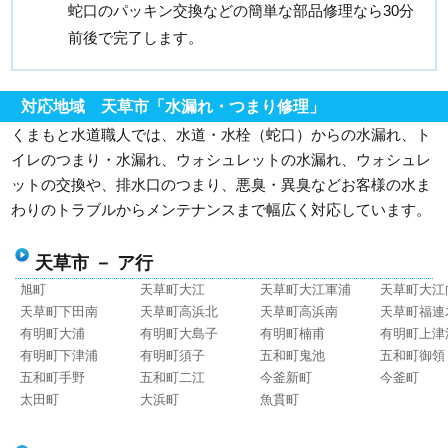
蛇口のパッキン交換などの簡単な部品修理なら30分
前後で完了します。
対応地域 天草市「水漏れ・つまり修理」
くまもと水道職人では、水道・水栓（蛇口）からの水漏れ、ト
イレのつまり・水漏れ、ウォシュレットの水漏れ、ウォシュレ
ットの交換や、排水口のつまり、悪臭・異臭などお客様の水ま
わりのトラブルからメンテナンスまで幅広く対応しています。
天草市 － ア行
旭町
天草町大江
天草町大江軍浦
天草町大江
天草町下田南
天草町高浜北
天草町高浜南
天草町福連
有明町大浦
有明町大島子
有明町楠甫
有明町上津
有明町下津浦
有明町須子
五和町鬼池
五和町御領
五和町手野
五和町二江
今釜新町
今釜町
太田町
大浜町
魚貫町