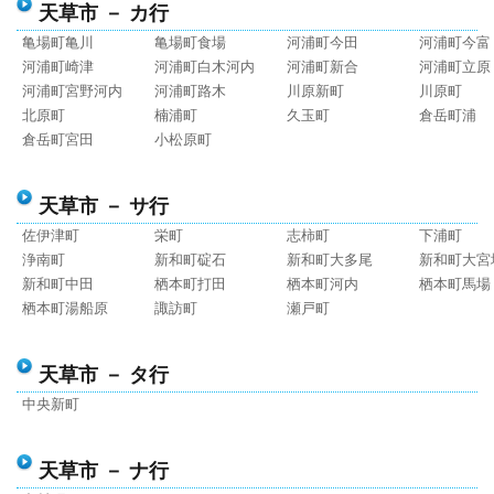
天草市 － カ行
亀場町亀川
亀場町食場
河浦町今田
河浦町今富
河浦町崎津
河浦町白木河内
河浦町新合
河浦町立原
河浦町宮野河内
河浦町路木
川原新町
川原町
北原町
楠浦町
久玉町
倉岳町浦
倉岳町宮田
小松原町
天草市 － サ行
佐伊津町
栄町
志柿町
下浦町
浄南町
新和町碇石
新和町大多尾
新和町大宮
新和町中田
栖本町打田
栖本町河内
栖本町馬場
栖本町湯船原
諏訪町
瀬戸町
天草市 － タ行
中央新町
天草市 － ナ行