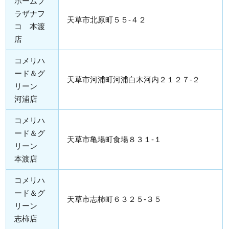
ホームプ
ラザナフ
天草市北原町５５-４２
コ 本渡
店
コメリハ
ード＆グ
天草市河浦町河浦白木河内２１２７-２
リーン
河浦店
コメリハ
ード＆グ
天草市亀場町食場８３１-１
リーン
本渡店
コメリハ
ード＆グ
天草市志柿町６３２５-３５
リーン
志柿店