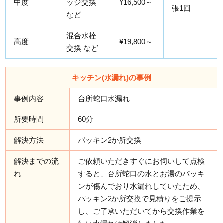
中度
ッジ交換
¥16,500～
張1回
など
混合水栓
高度
¥19,800～
交換 など
キッチン(水漏れ)の事例
事例内容
台所蛇口水漏れ
所要時間
60分
解決方法
パッキン2か所交換
解決までの流
ご依頼いただきすぐにお伺いして点検
れ
すると、台所蛇口の水とお湯のパッキ
ンが傷んでおり水漏れしていたため、
パッキン2か所交換で見積りをご提示
し、ご了承いただいてから交換作業を