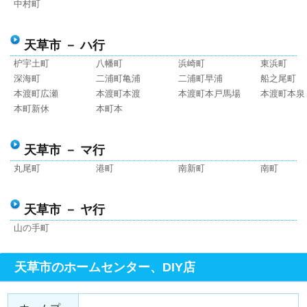
中村町
天草市 － ハ行
枦宇土町
八幡町
浜崎町
東浜町
深海町
二浦町亀浦
二浦町早浦
船之尾町
本渡町広瀬
本渡町本渡
本渡町本戸馬場
本渡町本泉
本町新休
本町本
天草市 － マ行
丸尾町
港町
南新町
南町
天草市 － ヤ行
山の手町
天草市のホームセンター、DIY店