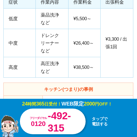
症状
作業内容
作業料金
出張料金
薬品洗浄
低度
¥5,500～
など
ドレンク
¥3,300 / 出
中度
リーナー
¥26,400～
張1回
など
高圧洗浄
高度
¥38,500～
など
キッチン(つまり)の事例
事例内容
台所シンクに水がたまる
24
365
WEB限定
2000
時間
日受付！
円OFF！
-492-
所要時間
50分
フリーダイヤル
タップで
0120
電話する
315
解決方法
ジャバラホース交換