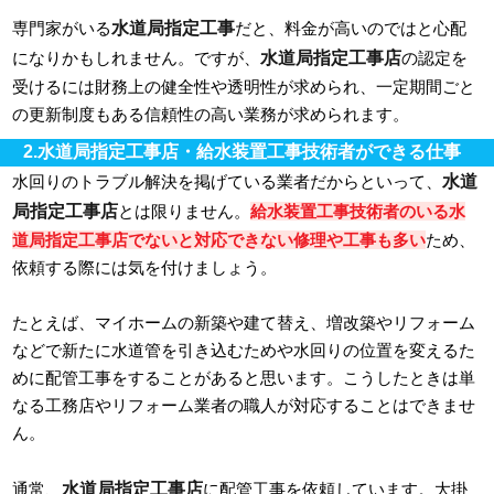
水道局指定工事
専門家がいる
だと、料金が高いのではと心配
水道局指定工事店
になりかもしれません。ですが、
の認定を
受けるには財務上の健全性や透明性が求められ、一定期間ごと
の更新制度もある信頼性の高い業務が求められます。
2.水道局指定工事店・給水装置工事技術者ができる仕事
水道
水回りのトラブル解決を掲げている業者だからといって、
局指定工事店
とは限りません。
給水装置工事技術者のいる水
道局指定工事店でないと対応できない修理や工事も多い
ため、
依頼する際には気を付けましょう。
たとえば、マイホームの新築や建て替え、増改築やリフォーム
などで新たに水道管を引き込むためや水回りの位置を変えるた
めに配管工事をすることがあると思います。こうしたときは単
なる工務店やリフォーム業者の職人が対応することはできませ
ん。
水道局指定工事店
通常、
に配管工事を依頼しています。大掛