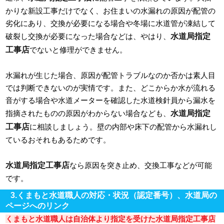
かりな新設工事だけでなく、お住まいの水漏れの原因が配管の
劣化にあり、交換が必要になる場合や冬場に水道管が凍結して
水道局指定
破裂し交換が必要になった場合などは、やはり、
工事店
でないと修理ができません。
水漏れが生じた場合、原因が配管トラブルなのか否かは素人目
では判断できないのが実情です。また、どこからか水が流れる
音がする場合や水道メーターを確認した水道検針員から漏水を
水道局指定
指摘されたものの原因がわからない場合なども、
工事店
に相談しましょう。壁の内部や床下の配管から水漏れし
ているおそれもあるためです。
水道局指定工事店
なら原因を突き止め、交換工事などが可能
です。
3.くまもと水道職人の対応・状況（認定番号）、水道局の
ページへのリンク
くまもと水道職人は自治体より指定を受けた水道局指定工事店