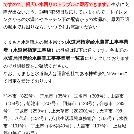
ですので、幅広い水回りのトラブルに即応できます。
生活に支
障が出ないよう、24時間365日対応していますので、トイレタ
ンクからの水漏れやキッチン下の配管からの水漏れ、原因不明
の漏水でお困りなら、いつでもお電話ください。
水道局指定給水装置工事事業
くまもと水道職人の熊本県での
者（水道局指定工事店）
の登録は以下の通りです。各市町の
水道局指定給水装置工事事業者一覧表
にリンクしております
ので登録状況をご確認ください。
なお、くまもと水道職人は運営会社である株式会社N-Visionに
て指定を受けております。
熊本市（822号）
,
荒尾市（35号）
,
玉名市（308号）
,
山鹿市
（159号）
,
菊池市（207号）
,
阿蘇市（123号）
,
合志市（289
号）
,
宇城市（299号）
,
上天草市（202001号）
,
天草市（99
号）
,
八代市（192号）
,
八代生活環境事務組合（166号）
,
水俣
市（101号）
,
宇土市（令6第40号）
,
人吉市（107号）
,
上益城
郡山都町（87号）