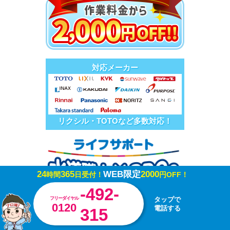
対応メーカー
リクシル・TOTOなど多数対応！
24
365
WEB限定
2000
時間
日受付！
円OFF！
-492-
フリーダイヤル
タップで
0120
電話する
315