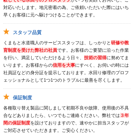
対応いたします。地元密着の為、ご依頼いただいた際にはいち
早くお客様に元へ駆けつけることができます。
スタッフ品質
くまもと水道職人のサービススタッフは、しっかりと
研修や教
育制度を受けた弊社の社員
です。お客様のご要望に沿った作業
を行い、満足していただけるよう日々、
技術の習得
に努めてま
いります。お客様からの
信用を大事
にすべく、お伺いの時には
社員証などの身分証を提示しております。水回り修理のプロフ
ェッショナルとして1つ1つのトラブルに最善を尽くします。
保証制度
各種取り替え製品に関しまして初期不良や故障、使用後の不具
合などありましたら、いつでもご連絡ください。弊社では
３年
間の保証制度
を設けておりますので、速やかに担当スタッフが
ご対応させていただきます。ご安心ください。