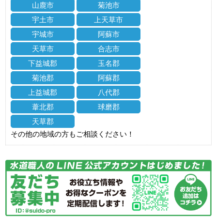
山鹿市
菊池市
宇土市
上天草市
宇城市
阿蘇市
天草市
合志市
下益城郡
玉名郡
菊池郡
阿蘇郡
上益城郡
八代郡
葦北郡
球磨郡
天草郡
その他の地域の方もご相談ください！