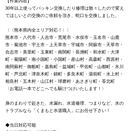
【作業内容】
30年以上使ってパッキン交換したり修理は散々したので変え
てほしいとの交換のご依頼を頂き、蛇口を交換しました。
〈〈熊本県内全エリア対応！〉〉
熊本市・八代市・人吉市・荒尾市・水俣市・玉名市・山鹿
市・菊池市・宇土市・上天草市・宇城市・阿蘇市・天草市・
合志市・美里町・玉東町・南関町・長洲町・和水町・大津
町・菊陽町・南小国町・小国町・産山村・高森町・西原村・
南阿蘇村・御船町・嘉島町・益城町・甲佐町・山都町・氷川
町・芦北町・津奈木町・錦町・多良木町・湯前町・水上村・
相良村・五木村・山江村・球磨村・あさぎり町・苓北町
〈お電話一本でどこへでも駆けつけいたします！〉
身のまわりで起きた、水漏れ、水道修理、つまりなど、水の
トラブルなら「くまもと水道職人」にお任せ下さい！
◆当日対応可能