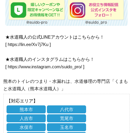
★水道職人の公式LINEアカウントはこちらから！
[
https://lin.ee/Xv7j7Ku
]
★水道職人のインスタグラムはこちらから！
[
https://www.instagram.com/suido_pro/
]
熊本のトイレのつまり・水漏れは、水道修理の専門店「くまも
と水道職人（熊本水道職人）」
【対応エリア】
熊本市
八代市
人吉市
荒尾市
水俣市
玉名市