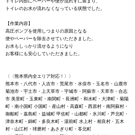
トイレ内部にペーパーや便が流れずに留まり、
トイレのお水が流れなくなっている状態でした。
【作業内容】
高圧ポンプを使用しつまりの原因となる
便やペーパーを除去させていただきました。
お水もしっかり流せるようになり
お客様にも安心していただきました。
〈〈熊本県内全エリア対応！〉〉
熊本市・八代市・人吉市・荒尾市・水俣市・玉名市・山鹿市
菊池市・宇土市・上天草市・宇城市・阿蘇市・天草市・合志
市 美里町・玉東町・南関町・長洲町・和水町・大津町・菊陽
町・南小国町 小国町・産山村・高森町・西原村・南阿蘇村・
御船町・嘉島町・益城町 甲佐町・山都町・氷川町・芦北町・
津奈木町・錦町・多良木町・湯前町 水上村・相良村・五木
村・山江村・球磨村・あさぎり町・苓北町