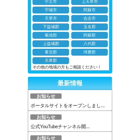
宇土市
上天草市
宇城市
阿蘇市
天草市
合志市
下益城郡
玉名郡
菊池郡
阿蘇郡
上益城郡
八代郡
葦北郡
球磨郡
天草郡
その他の地域の方もご相談ください！
最新情報
お知らせ
ポータルサイトをオープンしまし...
お知らせ
公式YouTubeチャンネル開...
お知らせ