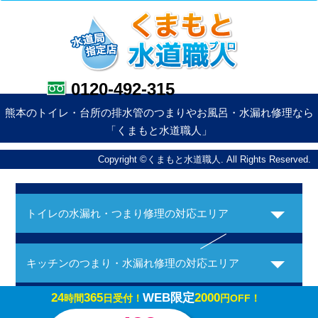
0120-492-315
熊本のトイレ・台所の排水管のつまりやお風呂・水漏れ修理なら
「くまもと水道職人」
Copyright ©くまもと水道職人. All Rights Reserved.
トイレの水漏れ・つまり修理の対応エリア
キッチンのつまり・水漏れ修理の対応エリア
24
365
WEB限定
2000
時間
日受付！
円OFF！
お風呂の水漏れ・つまり修理の対応エリア