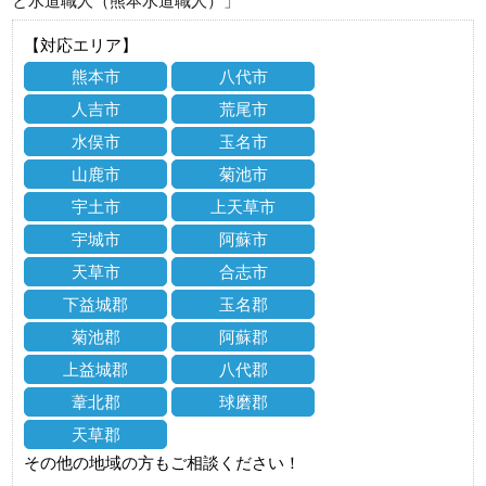
と水道職人（熊本水道職人）」
【対応エリア】
熊本市
八代市
人吉市
荒尾市
水俣市
玉名市
山鹿市
菊池市
宇土市
上天草市
宇城市
阿蘇市
天草市
合志市
下益城郡
玉名郡
菊池郡
阿蘇郡
上益城郡
八代郡
葦北郡
球磨郡
天草郡
その他の地域の方もご相談ください！