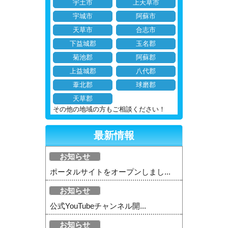
宇土市
上天草市
宇城市
阿蘇市
天草市
合志市
下益城郡
玉名郡
菊池郡
阿蘇郡
上益城郡
八代郡
葦北郡
球磨郡
天草郡
その他の地域の方もご相談ください！
最新情報
お知らせ
ポータルサイトをオープンしまし...
お知らせ
公式YouTubeチャンネル開...
お知らせ