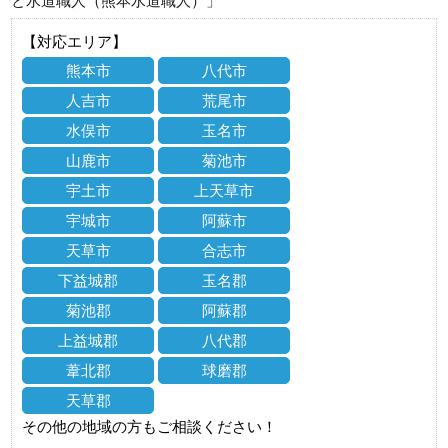
と水道職人（熊本水道職人）」
【対応エリア】
熊本市
八代市
人吉市
荒尾市
水俣市
玉名市
山鹿市
菊池市
宇土市
上天草市
宇城市
阿蘇市
天草市
合志市
下益城郡
玉名郡
菊池郡
阿蘇郡
上益城郡
八代郡
葦北郡
球磨郡
天草郡
その他の地域の方もご相談ください！