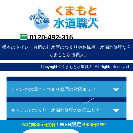
0120-492-315
熊本のトイレ・台所の排水管のつまりやお風呂・水漏れ修理なら
「くまもと水道職人」
Copyright ©くまもと水道職人. All Rights Reserved.
トイレの水漏れ・つまり修理の対応エリア
キッチンのつまり・水漏れ修理の対応エリア
24
365
WEB限定
2000
時間
日受付！
円OFF！
お風呂の水漏れ・つまり修理の対応エリア