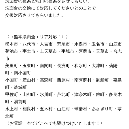
洗面台の提案と蛇口の提案をさせてもらい、
洗面台の交換にて対応してくださいとのことで
交換対応させてもらいました。
〈〈熊本県内全エリア対応！〉〉
熊本市・八代市・人吉市・荒尾市・水俣市・玉名市・山鹿市
菊池市・宇土市・上天草市・宇城市・阿蘇市・天草市・合志
市
美里町・玉東町・南関町・長洲町・和水町・大津町・菊陽
町・南小国町
小国町・産山村・高森町・西原村・南阿蘇村・御船町・嘉島
町・益城町
甲佐町・山都町・氷川町・芦北町・津奈木町・錦町・多良木
町・湯前町
水上村・相良村・五木村・山江村・球磨村・あさぎり町・苓
北町
〈お電話一本でどこへでも駆けつけいたします！〉