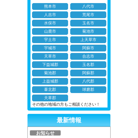
熊本市
八代市
人吉市
荒尾市
水俣市
玉名市
山鹿市
菊池市
宇土市
上天草市
宇城市
阿蘇市
天草市
合志市
下益城郡
玉名郡
菊池郡
阿蘇郡
上益城郡
八代郡
葦北郡
球磨郡
天草郡
その他の地域の方もご相談ください！
最新情報
お知らせ