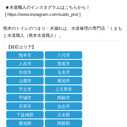
★水道職人のインスタグラムはこちらから！
[
https://www.instagram.com/suido_pro/
]
熊本のトイレのつまり・水漏れは、水道修理の専門店「くまも
と水道職人（熊本水道職人）」
【対応エリア】
熊本市
八代市
人吉市
荒尾市
水俣市
玉名市
山鹿市
菊池市
宇土市
上天草市
宇城市
阿蘇市
天草市
合志市
下益城郡
玉名郡
菊池郡
阿蘇郡