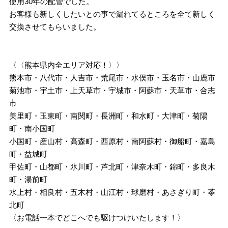
使用30年の配管でした。
お客様も新しくしたいとの事で漏れてるところを全て新しく
交換させてもらいました。
〈〈熊本県内全エリア対応！〉〉
熊本市・八代市・人吉市・荒尾市・水俣市・玉名市・山鹿市
菊池市・宇土市・上天草市・宇城市・阿蘇市・天草市・合志
市
美里町・玉東町・南関町・長洲町・和水町・大津町・菊陽
町・南小国町
小国町・産山村・高森町・西原村・南阿蘇村・御船町・嘉島
町・益城町
甲佐町・山都町・氷川町・芦北町・津奈木町・錦町・多良木
町・湯前町
水上村・相良村・五木村・山江村・球磨村・あさぎり町・苓
北町
〈お電話一本でどこへでも駆けつけいたします！〉