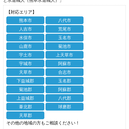
と水道職人（熊本水道職人）」
【対応エリア】
熊本市
八代市
人吉市
荒尾市
水俣市
玉名市
山鹿市
菊池市
宇土市
上天草市
宇城市
阿蘇市
天草市
合志市
下益城郡
玉名郡
菊池郡
阿蘇郡
上益城郡
八代郡
葦北郡
球磨郡
天草郡
その他の地域の方もご相談ください！