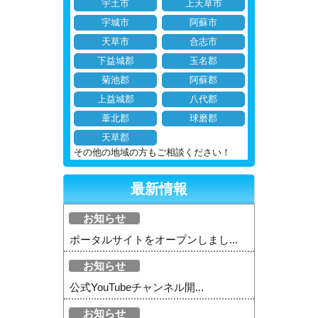
宇土市
上天草市
宇城市
阿蘇市
天草市
合志市
下益城郡
玉名郡
菊池郡
阿蘇郡
上益城郡
八代郡
葦北郡
球磨郡
天草郡
その他の地域の方もご相談ください！
最新情報
お知らせ
ポータルサイトをオープンしまし...
お知らせ
公式YouTubeチャンネル開...
お知らせ