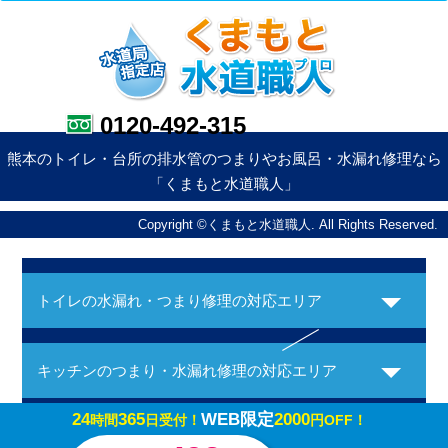
0120-492-315
熊本のトイレ・台所の排水管のつまりやお風呂・水漏れ修理なら
「くまもと水道職人」
Copyright ©くまもと水道職人. All Rights Reserved.
トイレの水漏れ・つまり修理の対応エリア
キッチンのつまり・水漏れ修理の対応エリア
24
365
WEB限定
2000
時間
日受付！
円OFF！
お風呂の水漏れ・つまり修理の対応エリア