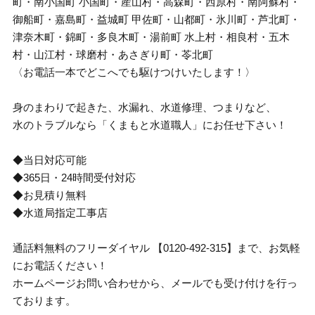
町・南小国町 小国町・産山村・高森町・西原村・南阿蘇村・
御船町・嘉島町・益城町 甲佐町・山都町・氷川町・芦北町・
津奈木町・錦町・多良木町・湯前町 水上村・相良村・五木
村・山江村・球磨村・あさぎり町・苓北町
〈お電話一本でどこへでも駆けつけいたします！〉
身のまわりで起きた、水漏れ、水道修理、つまりなど、
水のトラブルなら「くまもと水道職人」にお任せ下さい！
◆当日対応可能
◆365日・24時間受付対応
◆お見積り無料
◆水道局指定工事店
通話料無料のフリーダイヤル 【0120-492-315】まで、お気軽
にお電話ください！
ホームページお問い合わせから、メールでも受け付けを行っ
ております。