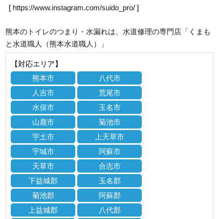
[
https://www.instagram.com/suido_pro/
]
熊本のトイレのつまり・水漏れは、水道修理の専門店「くまも
と水道職人（熊本水道職人）」
【対応エリア】
熊本市
八代市
人吉市
荒尾市
水俣市
玉名市
山鹿市
菊池市
宇土市
上天草市
宇城市
阿蘇市
天草市
合志市
下益城郡
玉名郡
菊池郡
阿蘇郡
上益城郡
八代郡