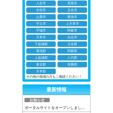
人吉市
荒尾市
水俣市
玉名市
山鹿市
菊池市
宇土市
上天草市
宇城市
阿蘇市
天草市
合志市
下益城郡
玉名郡
菊池郡
阿蘇郡
上益城郡
八代郡
葦北郡
球磨郡
天草郡
その他の地域の方もご相談ください！
最新情報
お知らせ
ポータルサイトをオープンしまし...