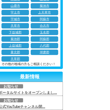
山鹿市
菊池市
宇土市
上天草市
宇城市
阿蘇市
天草市
合志市
下益城郡
玉名郡
菊池郡
阿蘇郡
上益城郡
八代郡
葦北郡
球磨郡
天草郡
その他の地域の方もご相談ください！
最新情報
お知らせ
ポータルサイトをオープンしまし...
お知らせ
公式YouTubeチャンネル開...