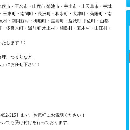
水俣市・玉名市・山鹿市 菊池市・宇土市・上天草市・宇城
町・玉東町・南関町・長洲町・和水町・大津町・菊陽町・南
原村・南阿蘇村・御船町・嘉島町・益城町 甲佐町・山都
町・多良木町・湯前町 水上村・相良村・五木村・山江村・
いたします！〉
修理、つまりなど、
人」にお任せ下さい！
-492-315】まで、お気軽にお電話ください！
ールでも受け付けを行っております。