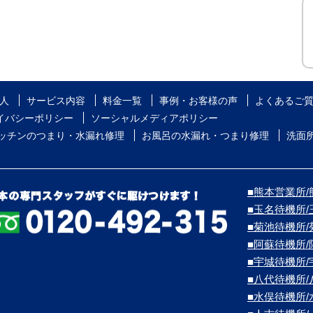
人
サービス内容
料金一覧
事例・お客様の声
よくあるご
イバシーポリシー
ソーシャルメディアポリシー
ッチンのつまり・水漏れ修理
お風呂の水漏れ・つまり修理
洗面
■熊本営業所/熊
■玉名待機所
■菊池待機所
■阿蘇待機所
■宇城待機所
■八代待機所
■水俣待機所