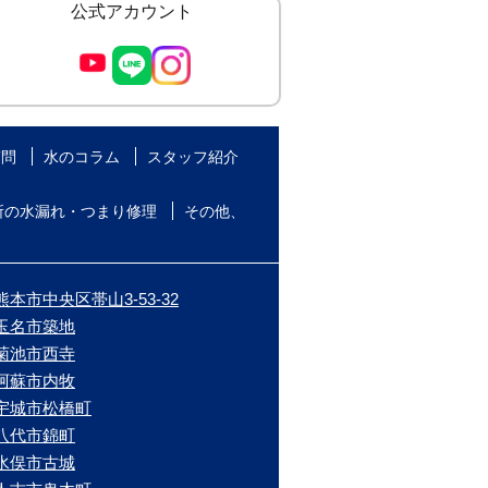
公式アカウント
質問
水のコラム
スタッフ紹介
所の水漏れ・つまり修理
その他、
本市中央区帯山3-53-32
/玉名市築地
/菊池市西寺
/阿蘇市内牧
/宇城市松橋町
/八代市錦町
/水俣市古城