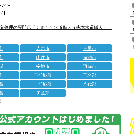
らから！
o/
]
道修理の専門店「くまもと水道職人（熊本水道職人）」
市
人吉市
荒尾市
市
山鹿市
菊池市
草市
宇城市
阿蘇市
市
下益城郡
玉名郡
郡
上益城郡
八代郡
郡
天草郡
！