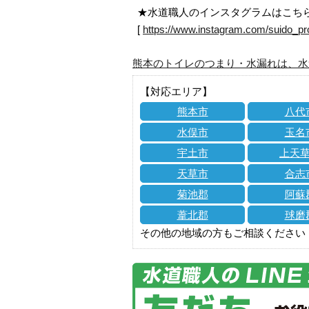
★水道職人のインスタグラムはこち
[
https://www.instagram.com/suido_pr
熊本のトイレのつまり・水漏れは、水
【対応エリア】
熊本市
八代
水俣市
玉名
宇土市
上天
天草市
合志
菊池郡
阿蘇
葦北郡
球磨
その他の地域の方もご相談ください