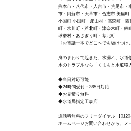
熊本市・八代市・人吉市・荒尾市・
市・阿蘇市・天草市・合志市 美里
小国町 小国町・産山村・高森町・西
町・氷川町・芦北町・津奈木町・錦
球磨村・あさぎり町・苓北町
〈お電話一本でどこへでも駆けつけ
身のまわりで起きた、水漏れ、水道
水のトラブルなら「くまもと水道職
◆当日対応可能
◆24時間受付・365日対応
◆お見積り無料
◆水道局指定工事店
通話料無料のフリーダイヤル 【0120
ホームページお問い合わせから、メ