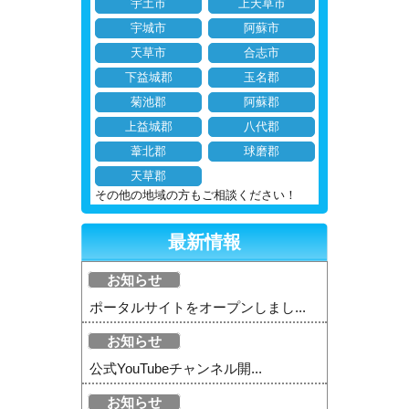
宇土市
上天草市
宇城市
阿蘇市
天草市
合志市
下益城郡
玉名郡
菊池郡
阿蘇郡
上益城郡
八代郡
葦北郡
球磨郡
天草郡
その他の地域の方もご相談ください！
最新情報
お知らせ
ポータルサイトをオープンしまし...
お知らせ
公式YouTubeチャンネル開...
お知らせ