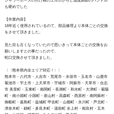
シャワーホースの付け根のエルボからと温度調節のハンドル
も硬めでした
【作業内容】
18年近く使用されているのて、部品修理より本体ごとの交換
をさせて頂きました。
見た目も古くなっていたので思いきって本体ごとの交換をお
願いしますとの事だったので、
蛇口交換させて頂きました。
〈〈熊本県内全エリア対応！〉〉
熊本市・八代市・人吉市・荒尾市・水俣市・玉名市・山鹿市
菊池市・宇土市・上天草市・宇城市・阿蘇市・天草市・合志
市 美里町・玉東町・南関町・長洲町・和水町・大津町・菊陽
町・南小国町 小国町・産山村・高森町・西原村・南阿蘇村・
御船町・嘉島町・益城町 甲佐町・山都町・氷川町・芦北町・
津奈木町・錦町・多良木町・湯前町 水上村・相良村・五木