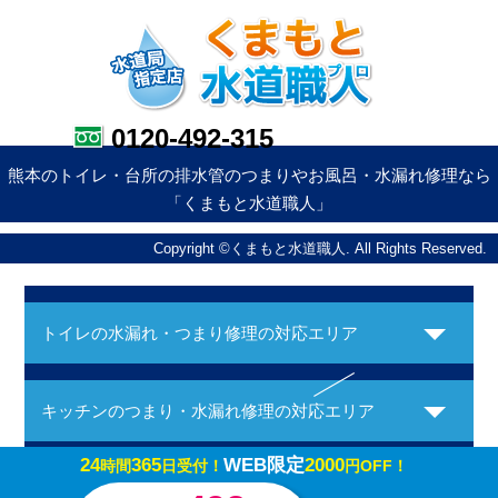
0120-492-315
熊本のトイレ・台所の排水管のつまりやお風呂・水漏れ修理なら
「くまもと水道職人」
Copyright ©くまもと水道職人. All Rights Reserved.
トイレの水漏れ・つまり修理の対応エリア
キッチンのつまり・水漏れ修理の対応エリア
24
365
WEB限定
2000
時間
日受付！
円OFF！
お風呂の水漏れ・つまり修理の対応エリア