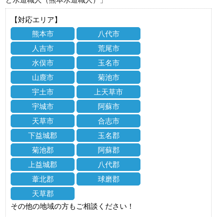
【対応エリア】
熊本市
八代市
人吉市
荒尾市
水俣市
玉名市
山鹿市
菊池市
宇土市
上天草市
宇城市
阿蘇市
天草市
合志市
下益城郡
玉名郡
菊池郡
阿蘇郡
上益城郡
八代郡
葦北郡
球磨郡
天草郡
その他の地域の方もご相談ください！