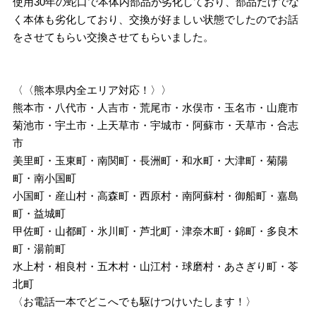
使用30年の蛇口で本体内部品が劣化しており、部品だけでな
く本体も劣化しており、交換が好ましい状態でしたのでお話
をさせてもらい交換させてもらいました。
〈〈熊本県内全エリア対応！〉〉
熊本市・八代市・人吉市・荒尾市・水俣市・玉名市・山鹿市
菊池市・宇土市・上天草市・宇城市・阿蘇市・天草市・合志
市
美里町・玉東町・南関町・長洲町・和水町・大津町・菊陽
町・南小国町
小国町・産山村・高森町・西原村・南阿蘇村・御船町・嘉島
町・益城町
甲佐町・山都町・氷川町・芦北町・津奈木町・錦町・多良木
町・湯前町
水上村・相良村・五木村・山江村・球磨村・あさぎり町・苓
北町
〈お電話一本でどこへでも駆けつけいたします！〉