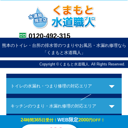
0120-492-315
熊本のトイレ・台所の排水管のつまりやお風呂・水漏れ修理なら
「くまもと水道職人」
Copyright ©くまもと水道職人. All Rights Reserved.
トイレの水漏れ・つまり修理の対応エリア
キッチンのつまり・水漏れ修理の対応エリア
24
365
WEB限定
2000
時間
日受付！
円OFF！
お風呂の水漏れ・つまり修理の対応エリア