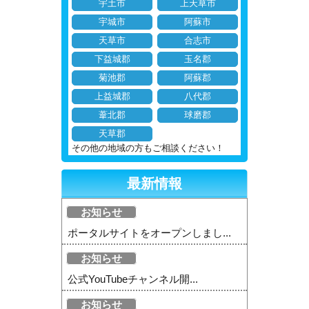
宇土市
上天草市
宇城市
阿蘇市
天草市
合志市
下益城郡
玉名郡
菊池郡
阿蘇郡
上益城郡
八代郡
葦北郡
球磨郡
天草郡
その他の地域の方もご相談ください！
最新情報
お知らせ
ポータルサイトをオープンしまし...
お知らせ
公式YouTubeチャンネル開...
お知らせ