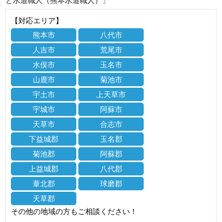
と水道職人（熊本水道職人）」
【対応エリア】
熊本市
八代市
人吉市
荒尾市
水俣市
玉名市
山鹿市
菊池市
宇土市
上天草市
宇城市
阿蘇市
天草市
合志市
下益城郡
玉名郡
菊池郡
阿蘇郡
上益城郡
八代郡
葦北郡
球磨郡
天草郡
その他の地域の方もご相談ください！