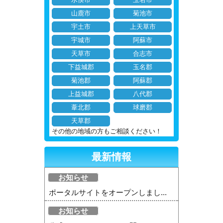
山鹿市
菊池市
宇土市
上天草市
宇城市
阿蘇市
天草市
合志市
下益城郡
玉名郡
菊池郡
阿蘇郡
上益城郡
八代郡
葦北郡
球磨郡
天草郡
その他の地域の方もご相談ください！
最新情報
お知らせ
ポータルサイトをオープンしまし...
お知らせ