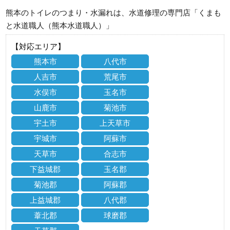
熊本のトイレのつまり・水漏れは、水道修理の専門店「くまも
と水道職人（熊本水道職人）」
【対応エリア】
熊本市
八代市
人吉市
荒尾市
水俣市
玉名市
山鹿市
菊池市
宇土市
上天草市
宇城市
阿蘇市
天草市
合志市
下益城郡
玉名郡
菊池郡
阿蘇郡
上益城郡
八代郡
葦北郡
球磨郡