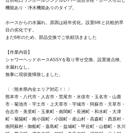
台所蛇口ワンホールシングルレバー混合水栓・ホース引出し
機能あり・浄水機能ありのタイプ。
ホースからの水漏れ。原因は経年劣化。設置6年と比較的早
目の劣化です。
まだ6年のため、部品交換でご依頼頂きました
【作業内容】
シャワーヘッドホースASSYを取り寄せ交換。設置後点検、
水漏れなし。
無事に現状復帰致しました。
〈〈熊本県内全エリア対応！〉〉
熊本市・八代市・人吉市・荒尾市・水俣市・玉名市・山鹿
市・菊池市・宇土市・上天草市・宇城市・阿蘇市・天草市・
合志市・美里町・玉東町・南関町・長洲町・和水町・大津
町・菊陽町・南小国町・小国町・産山村・高森町・西原村・
南阿蘇村・御船町・嘉島町・益城町・甲佐町・山都町・氷川