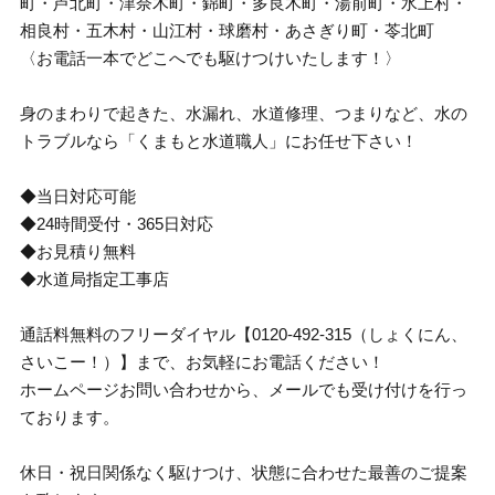
町・芦北町・津奈木町・錦町・多良木町・湯前町・水上村・
相良村・五木村・山江村・球磨村・あさぎり町・苓北町
〈お電話一本でどこへでも駆けつけいたします！〉
身のまわりで起きた、水漏れ、水道修理、つまりなど、水の
トラブルなら「くまもと水道職人」にお任せ下さい！
◆当日対応可能
◆24時間受付・365日対応
◆お見積り無料
◆水道局指定工事店
通話料無料のフリーダイヤル【0120-492-315（しょくにん、
さいこー！）】まで、お気軽にお電話ください！
ホームページお問い合わせから、メールでも受け付けを行っ
ております。
休日・祝日関係なく駆けつけ、状態に合わせた最善のご提案