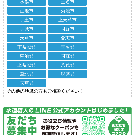
水俣市
玉名市
山鹿市
菊池市
宇土市
上天草市
宇城市
阿蘇市
天草市
合志市
下益城郡
玉名郡
菊池郡
阿蘇郡
上益城郡
八代郡
葦北郡
球磨郡
天草郡
その他の地域の方もご相談ください！