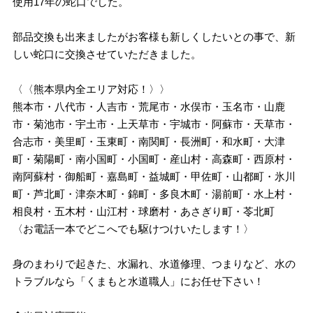
使用17年の蛇口でした。
部品交換も出来ましたがお客様も新しくしたいとの事で、新
しい蛇口に交換させていただきました。
〈〈熊本県内全エリア対応！〉〉
熊本市・八代市・人吉市・荒尾市・水俣市・玉名市・山鹿
市・菊池市・宇土市・上天草市・宇城市・阿蘇市・天草市・
合志市・美里町・玉東町・南関町・長洲町・和水町・大津
町・菊陽町・南小国町・小国町・産山村・高森町・西原村・
南阿蘇村・御船町・嘉島町・益城町・甲佐町・山都町・氷川
町・芦北町・津奈木町・錦町・多良木町・湯前町・水上村・
相良村・五木村・山江村・球磨村・あさぎり町・苓北町
〈お電話一本でどこへでも駆けつけいたします！〉
身のまわりで起きた、水漏れ、水道修理、つまりなど、水の
トラブルなら「くまもと水道職人」にお任せ下さい！