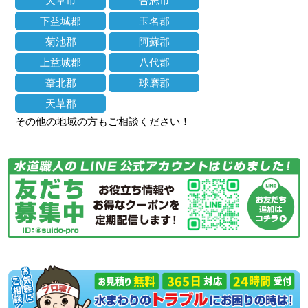
天草市
合志市
下益城郡
玉名郡
菊池郡
阿蘇郡
上益城郡
八代郡
葦北郡
球磨郡
天草郡
その他の地域の方もご相談ください！