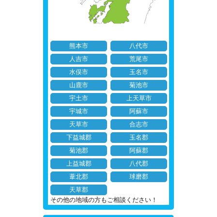
熊本市
八代市
人吉市
荒尾市
水俣市
玉名市
山鹿市
菊池市
宇土市
上天草市
宇城市
阿蘇市
天草市
合志市
下益城郡
玉名郡
菊池郡
阿蘇郡
上益城郡
八代郡
葦北郡
球磨郡
天草郡
その他の地域の方もご相談ください！