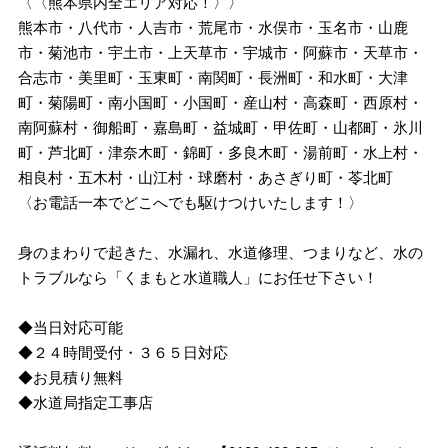
〈〈熊本県内全エリア対応！〉〉
熊本市・八代市・人吉市・荒尾市・水俣市・玉名市・山鹿
市・菊池市・宇土市・上天草市・宇城市・阿蘇市・天草市・
合志市・美里町・玉東町・南関町・長洲町・和水町・大津
町・菊陽町・南小国町・小国町・産山村・高森町・西原村・
南阿蘇村・御船町・嘉島町・益城町・甲佐町・山都町・氷川
町・芦北町・津奈木町・錦町・多良木町・湯前町・水上村・
相良村・五木村・山江村・球磨村・あさぎり町・苓北町
〈お電話一本でどこへでも駆けつけいたします！〉
身のまわりで起きた、水漏れ、水道修理、つまりなど、水の
トラブルなら「くまもと水道職人」にお任せ下さい！
◆当日対応可能
◆２４時間受付・３６５日対応
◆お見積り無料
◆水道局指定工事店