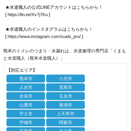
★水道職人の公式LINEアカウントはこちらから！
[
https://lin.ee/Xv7j7Ku
]
★水道職人のインスタグラムはこちらから！
[
https://www.instagram.com/suido_pro/
]
熊本のトイレのつまり・水漏れは、水道修理の専門店「くまも
と水道職人（熊本水道職人）」
【対応エリア】
熊本市
八代市
人吉市
荒尾市
水俣市
玉名市
山鹿市
菊池市
宇土市
上天草市
宇城市
阿蘇市