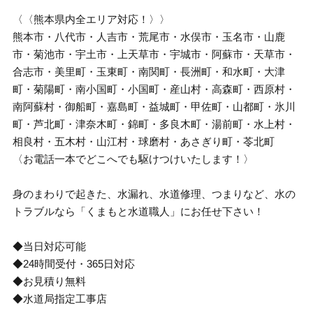
〈〈熊本県内全エリア対応！〉〉
熊本市・八代市・人吉市・荒尾市・水俣市・玉名市・山鹿
市・菊池市・宇土市・上天草市・宇城市・阿蘇市・天草市・
合志市・美里町・玉東町・南関町・長洲町・和水町・大津
町・菊陽町・南小国町・小国町・産山村・高森町・西原村・
南阿蘇村・御船町・嘉島町・益城町・甲佐町・山都町・氷川
町・芦北町・津奈木町・錦町・多良木町・湯前町・水上村・
相良村・五木村・山江村・球磨村・あさぎり町・苓北町
〈お電話一本でどこへでも駆けつけいたします！〉
身のまわりで起きた、水漏れ、水道修理、つまりなど、水の
トラブルなら「くまもと水道職人」にお任せ下さい！
◆当日対応可能
◆24時間受付・365日対応
◆お見積り無料
◆水道局指定工事店