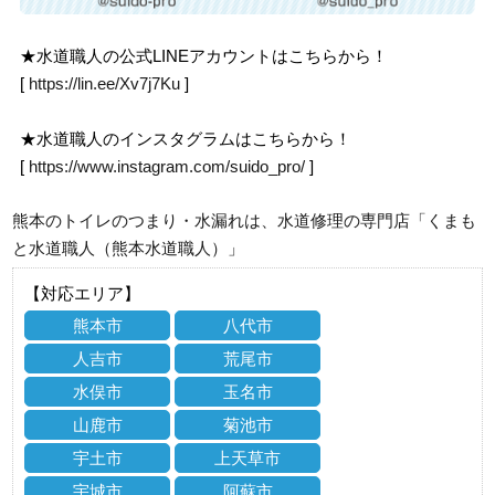
★水道職人の公式LINEアカウントはこちらから！
[
https://lin.ee/Xv7j7Ku
]
★水道職人のインスタグラムはこちらから！
[
https://www.instagram.com/suido_pro/
]
熊本のトイレのつまり・水漏れは、水道修理の専門店「くまも
と水道職人（熊本水道職人）」
【対応エリア】
熊本市
八代市
人吉市
荒尾市
水俣市
玉名市
山鹿市
菊池市
宇土市
上天草市
宇城市
阿蘇市