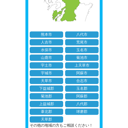
熊本市
八代市
人吉市
荒尾市
水俣市
玉名市
山鹿市
菊池市
宇土市
上天草市
宇城市
阿蘇市
天草市
合志市
下益城郡
玉名郡
菊池郡
阿蘇郡
上益城郡
八代郡
葦北郡
球磨郡
天草郡
その他の地域の方もご相談ください！