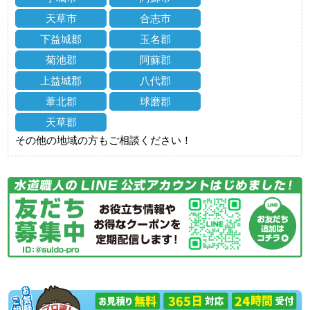
天草市
合志市
下益城郡
玉名郡
菊池郡
阿蘇郡
上益城郡
八代郡
葦北郡
球磨郡
天草郡
その他の地域の方もご相談ください！