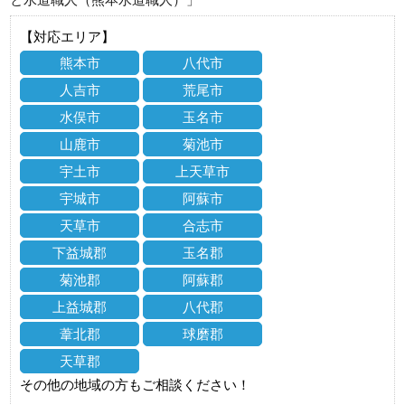
【対応エリア】
熊本市
八代市
人吉市
荒尾市
水俣市
玉名市
山鹿市
菊池市
宇土市
上天草市
宇城市
阿蘇市
天草市
合志市
下益城郡
玉名郡
菊池郡
阿蘇郡
上益城郡
八代郡
葦北郡
球磨郡
天草郡
その他の地域の方もご相談ください！