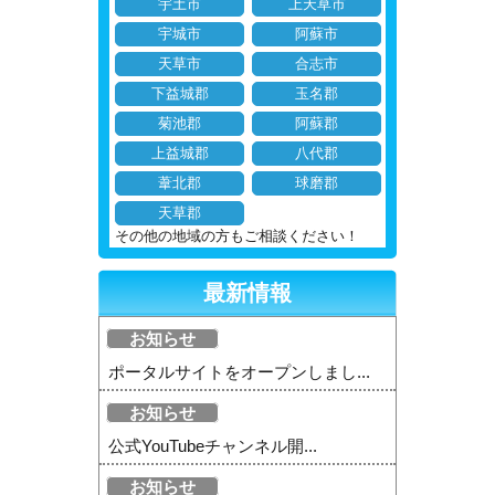
宇土市
上天草市
宇城市
阿蘇市
天草市
合志市
下益城郡
玉名郡
菊池郡
阿蘇郡
上益城郡
八代郡
葦北郡
球磨郡
天草郡
その他の地域の方もご相談ください！
最新情報
お知らせ
ポータルサイトをオープンしまし...
お知らせ
公式YouTubeチャンネル開...
お知らせ