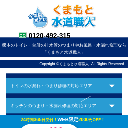
0120-492-315
熊本のトイレ・台所の排水管のつまりやお風呂・水漏れ修理なら
「くまもと水道職人」
Copyright ©くまもと水道職人. All Rights Reserved.
トイレの水漏れ・つまり修理の対応エリア
キッチンのつまり・水漏れ修理の対応エリア
24
365
WEB限定
2000
時間
日受付！
円OFF！
お風呂の水漏れ・つまり修理の対応エリア