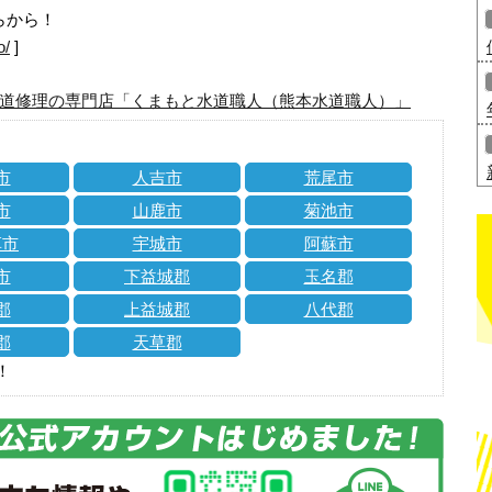
らから！
o/
]
道修理の専門店「くまもと水道職人（熊本水道職人）」
市
人吉市
荒尾市
市
山鹿市
菊池市
草市
宇城市
阿蘇市
市
下益城郡
玉名郡
郡
上益城郡
八代郡
郡
天草郡
！