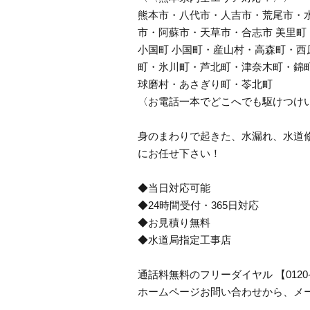
熊本市・八代市・人吉市・荒尾市・
市・阿蘇市・天草市・合志市 美里
小国町 小国町・産山村・高森町・西
町・氷川町・芦北町・津奈木町・錦
球磨村・あさぎり町・苓北町
〈お電話一本でどこへでも駆けつけ
身のまわりで起きた、水漏れ、水道
にお任せ下さい！
◆当日対応可能
◆24時間受付・365日対応
◆お見積り無料
◆水道局指定工事店
通話料無料のフリーダイヤル 【0120
ホームページお問い合わせから、メ