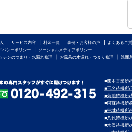
人
サービス内容
料金一覧
事例・お客様の声
よくあるご
イバシーポリシー
ソーシャルメディアポリシー
ッチンのつまり・水漏れ修理
お風呂の水漏れ・つまり修理
洗面
■熊本営業所/熊
■玉名待機所
■菊池待機所
■阿蘇待機所
■宇城待機所
■八代待機所
■水俣待機所