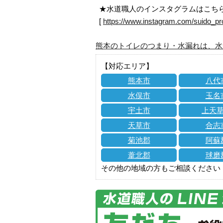
★水道職人のインスタグラムはこち
[
https://www.instagram.com/suido_pr
熊本のトイレのつまり・水漏れは、水
【対応エリア】
熊本市
八代
水俣市
玉名
宇土市
上天
天草市
合志
菊池郡
阿蘇
葦北郡
球磨
その他の地域の方もご相談ください