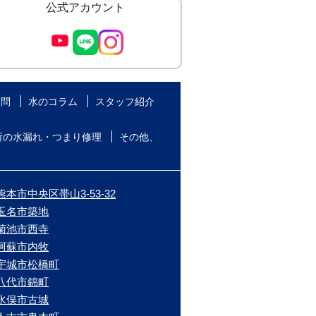
公式アカウント
質問
水のコラム
スタッフ紹介
所の水漏れ・つまり修理
その他、
本市中央区帯山3-53-32
/玉名市築地
/菊池市西寺
/阿蘇市内牧
/宇城市松橋町
/八代市錦町
/水俣市古城