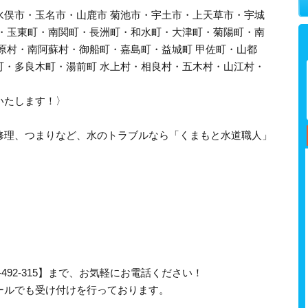
水俣市・玉名市・山鹿市 菊池市・宇土市・上天草市・宇城
町・玉東町・南関町・長洲町・和水町・大津町・菊陽町・南
原村・南阿蘇村・御船町・嘉島町・益城町 甲佐町・山都
町・多良木町・湯前町 水上村・相良村・五木村・山江村・
いたします！〉
修理、つまりなど、水のトラブルなら「くまもと水道職人」
-492-315】まで、お気軽にお電話ください！
ールでも受け付けを行っております。