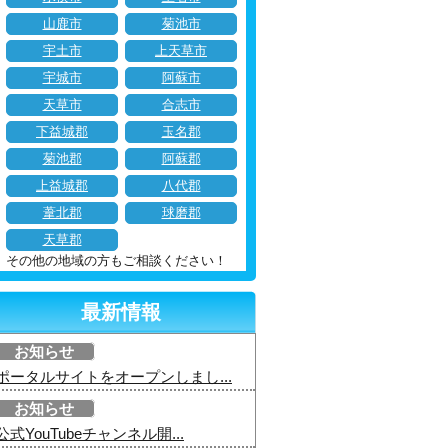
山鹿市
菊池市
宇土市
上天草市
宇城市
阿蘇市
天草市
合志市
下益城郡
玉名郡
菊池郡
阿蘇郡
上益城郡
八代郡
葦北郡
球磨郡
天草郡
その他の地域の方もご相談ください！
最新情報
お知らせ
ポータルサイトをオープンしまし...
お知らせ
公式YouTubeチャンネル開...