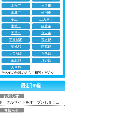
水俣市
玉名市
山鹿市
菊池市
宇土市
上天草市
宇城市
阿蘇市
天草市
合志市
下益城郡
玉名郡
菊池郡
阿蘇郡
上益城郡
八代郡
葦北郡
球磨郡
天草郡
その他の地域の方もご相談ください！
最新情報
お知らせ
ポータルサイトをオープンしまし...
お知らせ