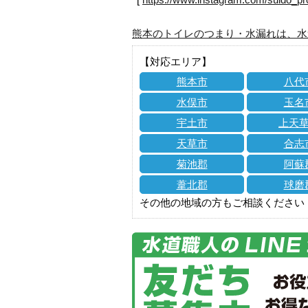
熊本のトイレのつまり・水漏れは、水
【対応エリア】
熊本市
八代
水俣市
玉名
宇土市
上天
天草市
合志
菊池郡
阿蘇
葦北郡
球磨
その他の地域の方もご相談ください