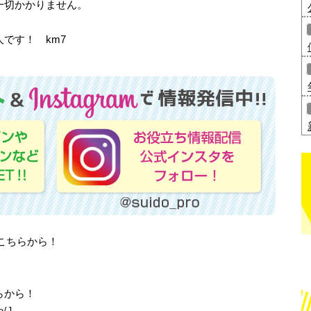
一切かかりません。
です！ km7
はこちらから！
らから！
o/
]