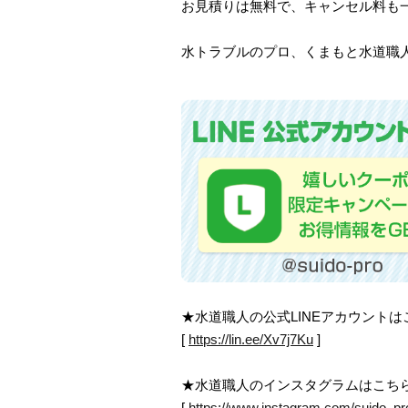
お見積りは無料で、キャンセル料も
水トラブルのプロ、くまもと水道職人
★水道職人の公式LINEアカウント
[
https://lin.ee/Xv7j7Ku
]
★水道職人のインスタグラムはこち
[
https://www.instagram.com/suido_pr