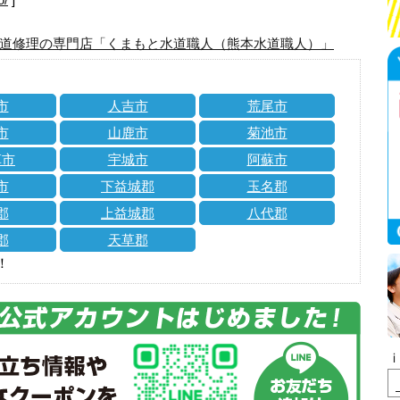
道修理の専門店「くまもと水道職人（熊本水道職人）」
市
人吉市
荒尾市
市
山鹿市
菊池市
草市
宇城市
阿蘇市
市
下益城郡
玉名郡
郡
上益城郡
八代郡
郡
天草郡
！