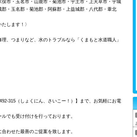
水俣市・玉名市・山鹿市・菊池市・宇土市・上天草市・宇城
城郡・玉名郡・菊池郡・阿蘇郡・上益城郡・八代郡・葦北
いたします！〉
修理、つまりなど、水のトラブルなら「くまもと水道職人」
-492-315（しょくにん、さいこー！）】まで、お気軽にお電
ールでも受け付けを行っております。
に合わせた最善のご提案を致します。