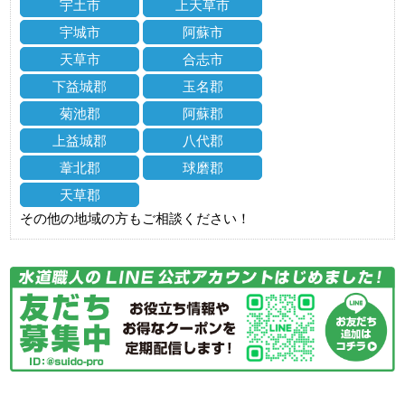
宇土市
上天草市
宇城市
阿蘇市
天草市
合志市
下益城郡
玉名郡
菊池郡
阿蘇郡
上益城郡
八代郡
葦北郡
球磨郡
天草郡
その他の地域の方もご相談ください！