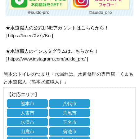
★水道職人の公式LINEアカウントはこちらから！
[
https://lin.ee/Xv7j7Ku
]
★水道職人のインスタグラムはこちらから！
[
https://www.instagram.com/suido_pro/
]
熊本のトイレのつまり・水漏れは、水道修理の専門店「くまも
と水道職人（熊本水道職人）」
【対応エリア】
熊本市
八代市
人吉市
荒尾市
水俣市
玉名市
山鹿市
菊池市