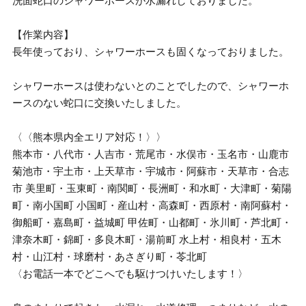
洗面蛇口のシャワーホースが水漏れしておりました。
【作業内容】
長年使っており、シャワーホースも固くなっておりました。
シャワーホースは使わないとのことでしたので、シャワーホ
ースのない蛇口に交換いたしました。
〈〈熊本県内全エリア対応！〉〉
熊本市・八代市・人吉市・荒尾市・水俣市・玉名市・山鹿市
菊池市・宇土市・上天草市・宇城市・阿蘇市・天草市・合志
市 美里町・玉東町・南関町・長洲町・和水町・大津町・菊陽
町・南小国町 小国町・産山村・高森町・西原村・南阿蘇村・
御船町・嘉島町・益城町 甲佐町・山都町・氷川町・芦北町・
津奈木町・錦町・多良木町・湯前町 水上村・相良村・五木
村・山江村・球磨村・あさぎり町・苓北町
〈お電話一本でどこへでも駆けつけいたします！〉