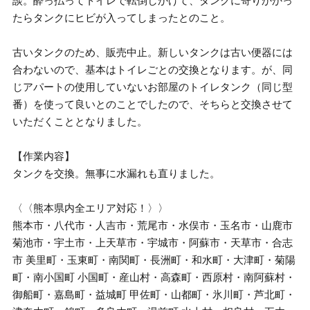
談。酔っ払ってトイレで転倒しかけて、タンクに寄りかかっ
たらタンクにヒビが入ってしまったとのこと。
古いタンクのため、販売中止。新しいタンクは古い便器には
合わないので、基本はトイレごとの交換となります。が、同
じアパートの使用していないお部屋のトイレタンク（同じ型
番）を使って良いとのことでしたので、そちらと交換させて
いただくこととなりました。
【作業内容】
タンクを交換。無事に水漏れも直りました。
〈〈熊本県内全エリア対応！〉〉
熊本市・八代市・人吉市・荒尾市・水俣市・玉名市・山鹿市
菊池市・宇土市・上天草市・宇城市・阿蘇市・天草市・合志
市 美里町・玉東町・南関町・長洲町・和水町・大津町・菊陽
町・南小国町 小国町・産山村・高森町・西原村・南阿蘇村・
御船町・嘉島町・益城町 甲佐町・山都町・氷川町・芦北町・