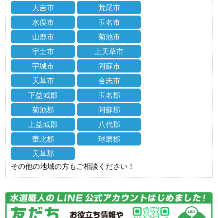
人吉市
荒尾市
水俣市
玉名市
山鹿市
菊池市
宇土市
上天草市
宇城市
阿蘇市
天草市
合志市
下益城郡
玉名郡
菊池郡
阿蘇郡
上益城郡
八代郡
葦北郡
球磨郡
天草郡
その他の地域の方もご相談ください！