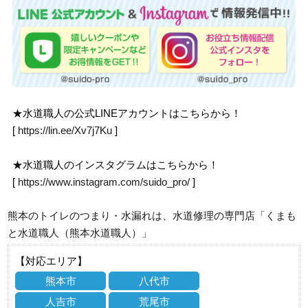
★水道職人の公式LINEアカウントはこちらから！
[
https://lin.ee/Xv7j7Ku
]
★水道職人のインスタグラムはこちらから！
[
https://www.instagram.com/suido_pro/
]
熊本のトイレのつまり・水漏れは、水道修理の専門店「くまも
と水道職人（熊本水道職人）」
【対応エリア】
熊本市
八代市
人吉市
荒尾市