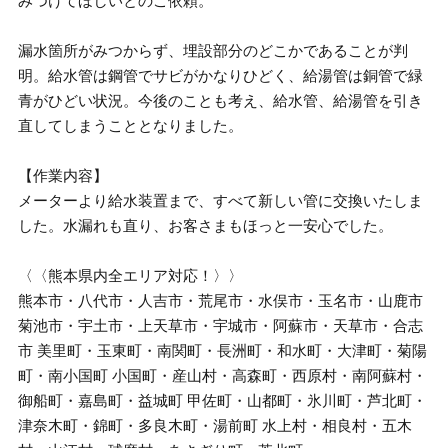
みつけてほしいとのご依頼。
漏水箇所がみつからず、埋設部分のどこかであることが判
明。給水管は鋼管でサビがかなりひどく、給湯管は銅管で緑
青がひどい状況。今後のことも考え、給水管、給湯管を引き
直してしまうこととなりました。
【作業内容】
メーターより給水装置まで、すべて新しい管に交換いたしま
した。水漏れも直り、お客さまもほっと一安心でした。
〈〈熊本県内全エリア対応！〉〉
熊本市・八代市・人吉市・荒尾市・水俣市・玉名市・山鹿市
菊池市・宇土市・上天草市・宇城市・阿蘇市・天草市・合志
市 美里町・玉東町・南関町・長洲町・和水町・大津町・菊陽
町・南小国町 小国町・産山村・高森町・西原村・南阿蘇村・
御船町・嘉島町・益城町 甲佐町・山都町・氷川町・芦北町・
津奈木町・錦町・多良木町・湯前町 水上村・相良村・五木