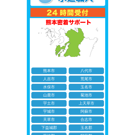
熊本市
八代市
人吉市
荒尾市
水俣市
玉名市
山鹿市
菊池市
宇土市
上天草市
宇城市
阿蘇市
天草市
合志市
下益城郡
玉名郡