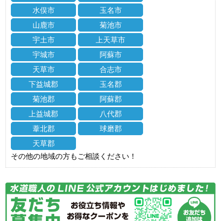
水俣市
玉名市
山鹿市
菊池市
宇土市
上天草市
宇城市
阿蘇市
天草市
合志市
下益城郡
玉名郡
菊池郡
阿蘇郡
上益城郡
八代郡
葦北郡
球磨郡
天草郡
その他の地域の方もご相談ください！