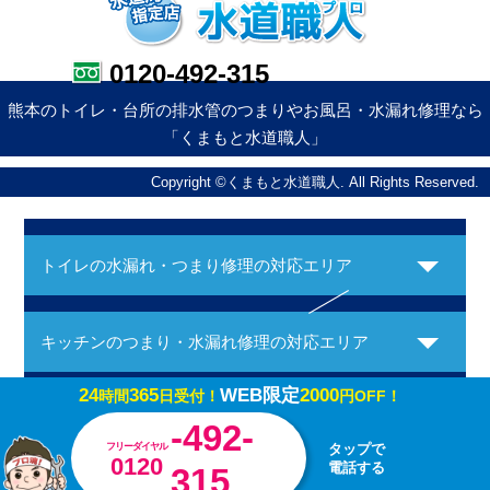
0120-492-315
熊本のトイレ・台所の排水管のつまりやお風呂・水漏れ修理なら
「くまもと水道職人」
Copyright ©くまもと水道職人. All Rights Reserved.
トイレの水漏れ・つまり修理の対応エリア
キッチンのつまり・水漏れ修理の対応エリア
24
365
WEB限定
2000
時間
日受付！
円OFF！
お風呂の水漏れ・つまり修理の対応エリア
-492-
フリーダイヤル
タップで
0120
電話する
315