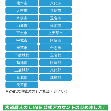
熊本市
八代市
人吉市
荒尾市
水俣市
玉名市
山鹿市
菊池市
宇土市
上天草市
宇城市
阿蘇市
天草市
合志市
下益城郡
玉名郡
菊池郡
阿蘇郡
上益城郡
八代郡
葦北郡
球磨郡
天草郡
その他の地域の方もご相談ください！