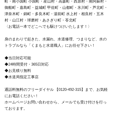
町・南小国町 小国町・産山村・高森町・西原村・南阿蘇村・
御船町・嘉島町・益城町 甲佐町・山都町・氷川町・芦北町・
津奈木町・錦町・多良木町・湯前町 水上村・相良村・五木
村・山江村・球磨村・あさぎり町・苓北町
〈お電話一本でどこへでも駆けつけいたします！〉
身のまわりで起きた、水漏れ、水道修理、つまりなど、水の
トラブルなら「くまもと水道職人」にお任せ下さい！
◆当日対応可能
◆24時間受付・365日対応
◆お見積り無料
◆水道局指定工事店
通話料無料のフリーダイヤル 【0120-492-315】まで、お気軽
にお電話ください！
ホームページお問い合わせから、メールでも受け付けを行っ
ております。