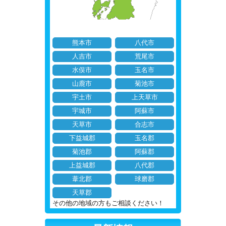
熊本市
八代市
人吉市
荒尾市
水俣市
玉名市
山鹿市
菊池市
宇土市
上天草市
宇城市
阿蘇市
天草市
合志市
下益城郡
玉名郡
菊池郡
阿蘇郡
上益城郡
八代郡
葦北郡
球磨郡
天草郡
その他の地域の方もご相談ください！