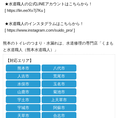
★水道職人の公式LINEアカウントはこちらから！
[
https://lin.ee/Xv7j7Ku
]
★水道職人のインスタグラムはこちらから！
[
https://www.instagram.com/suido_pro/
]
熊本のトイレのつまり・水漏れは、水道修理の専門店「くまも
と水道職人（熊本水道職人）」
【対応エリア】
熊本市
八代市
人吉市
荒尾市
水俣市
玉名市
山鹿市
菊池市
宇土市
上天草市
宇城市
阿蘇市
天草市
合志市