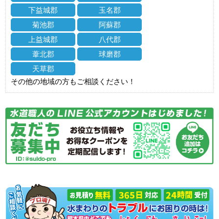
下益城郡
玉名郡
菊池郡
阿蘇郡
上益城郡
八代郡
葦北郡
球磨郡
天草郡
その他の地域の方もご相談ください！