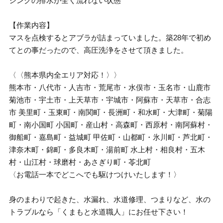
シンクの排水が全く流れない状態
【作業内容】
マスを点検するとアブラが詰まっていました。築28年で初め
てとの事だったので、高圧洗浄をさせて頂きました。
〈〈熊本県内全エリア対応！〉〉
熊本市・八代市・人吉市・荒尾市・水俣市・玉名市・山鹿市
菊池市・宇土市・上天草市・宇城市・阿蘇市・天草市・合志
市 美里町・玉東町・南関町・長洲町・和水町・大津町・菊陽
町・南小国町 小国町・産山村・高森町・西原村・南阿蘇村・
御船町・嘉島町・益城町 甲佐町・山都町・氷川町・芦北町・
津奈木町・錦町・多良木町・湯前町 水上村・相良村・五木
村・山江村・球磨村・あさぎり町・苓北町
〈お電話一本でどこへでも駆けつけいたします！〉
身のまわりで起きた、水漏れ、水道修理、つまりなど、水の
トラブルなら「くまもと水道職人」にお任せ下さい！