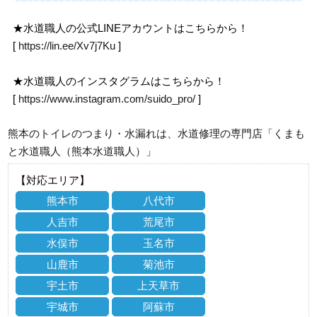
★水道職人の公式LINEアカウントはこちらから！
[
https://lin.ee/Xv7j7Ku
]
★水道職人のインスタグラムはこちらから！
[
https://www.instagram.com/suido_pro/
]
熊本のトイレのつまり・水漏れは、水道修理の専門店「くまも
と水道職人（熊本水道職人）」
【対応エリア】
熊本市
八代市
人吉市
荒尾市
水俣市
玉名市
山鹿市
菊池市
宇土市
上天草市
宇城市
阿蘇市