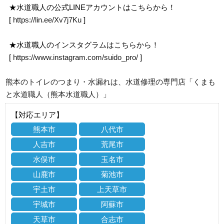
★水道職人の公式LINEアカウントはこちらから！
[
https://lin.ee/Xv7j7Ku
]
★水道職人のインスタグラムはこちらから！
[
https://www.instagram.com/suido_pro/
]
熊本のトイレのつまり・水漏れは、水道修理の専門店「くまも
と水道職人（熊本水道職人）」
【対応エリア】
熊本市
八代市
人吉市
荒尾市
水俣市
玉名市
山鹿市
菊池市
宇土市
上天草市
宇城市
阿蘇市
天草市
合志市