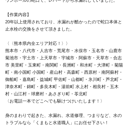
ワンホールの蛇口て、レバー下から水漏れしていました。
【作業内容】
20年以上使用されており、水漏れが酷かったので蛇口本体と
止水栓の交換をさせて頂きました。
〈〈熊本県内全エリア対応！〉〉
熊本市・八代市・人吉市・荒尾市・水俣市・玉名市・山鹿市
菊池市・宇土市・上天草市・宇城市・阿蘇市・天草市・合志
市 美里町・玉東町・南関町・長洲町・和水町・大津町・菊陽
町・南小国町 小国町・産山村・高森町・西原村・南阿蘇村・
御船町・嘉島町・益城町 甲佐町・山都町・氷川町・芦北町・
津奈木町・錦町・多良木町・湯前町 水上村・相良村・五木
村・山江村・球磨村・あさぎり町・苓北町
〈お電話一本でどこへでも駆けつけいたします！〉
身のまわりで起きた、水漏れ、水道修理、つまりなど、水の
トラブルなら「くまもと水道職人」にお任せ下さい！