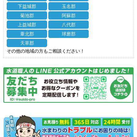
下益城郡
玉名郡
菊池郡
阿蘇郡
上益城郡
八代郡
葦北郡
球磨郡
天草郡
その他の地域の方もご相談ください！