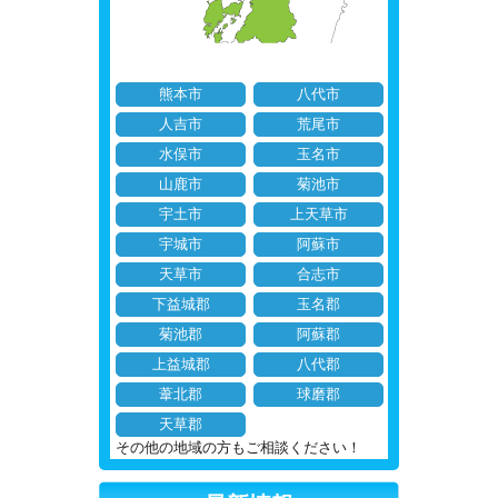
熊本市
八代市
人吉市
荒尾市
水俣市
玉名市
山鹿市
菊池市
宇土市
上天草市
宇城市
阿蘇市
天草市
合志市
下益城郡
玉名郡
菊池郡
阿蘇郡
上益城郡
八代郡
葦北郡
球磨郡
天草郡
その他の地域の方もご相談ください！