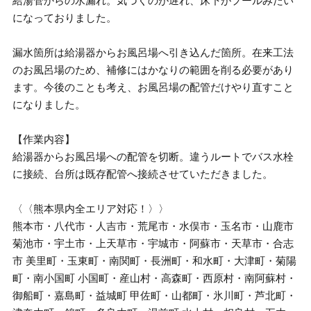
給湯管からの水漏れ。気づくのが遅れ、床下がプールみたい
になっておりました。
漏水箇所は給湯器からお風呂場へ引き込んだ箇所。在来工法
のお風呂場のため、補修にはかなりの範囲を削る必要があり
ます。今後のことも考え、お風呂場の配管だけやり直すこと
になりました。
【作業内容】
給湯器からお風呂場への配管を切断。違うルートでバス水栓
に接続、台所は既存配管へ接続させていただきました。
〈〈熊本県内全エリア対応！〉〉
熊本市・八代市・人吉市・荒尾市・水俣市・玉名市・山鹿市
菊池市・宇土市・上天草市・宇城市・阿蘇市・天草市・合志
市 美里町・玉東町・南関町・長洲町・和水町・大津町・菊陽
町・南小国町 小国町・産山村・高森町・西原村・南阿蘇村・
御船町・嘉島町・益城町 甲佐町・山都町・氷川町・芦北町・