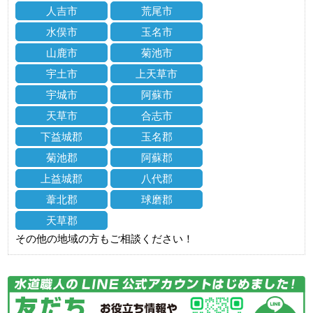
人吉市
荒尾市
水俣市
玉名市
山鹿市
菊池市
宇土市
上天草市
宇城市
阿蘇市
天草市
合志市
下益城郡
玉名郡
菊池郡
阿蘇郡
上益城郡
八代郡
葦北郡
球磨郡
天草郡
その他の地域の方もご相談ください！