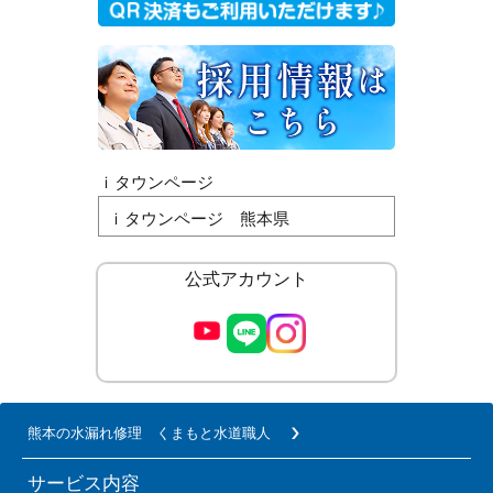
ｉタウンページ
ｉタウンページ 熊本県
公式アカウント
熊本の水漏れ修理 くまもと水道職人
サービス内容