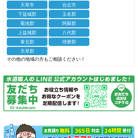
天草市
合志市
下益城郡
玉名郡
菊池郡
阿蘇郡
上益城郡
八代郡
葦北郡
球磨郡
天草郡
その他の地域の方もご相談ください！