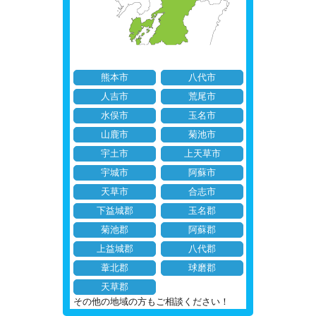
熊本市
八代市
人吉市
荒尾市
水俣市
玉名市
山鹿市
菊池市
宇土市
上天草市
宇城市
阿蘇市
天草市
合志市
下益城郡
玉名郡
菊池郡
阿蘇郡
上益城郡
八代郡
葦北郡
球磨郡
天草郡
その他の地域の方もご相談ください！