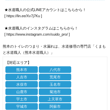
★水道職人の公式LINEアカウントはこちらから！
[
https://lin.ee/Xv7j7Ku
]
★水道職人のインスタグラムはこちらから！
[
https://www.instagram.com/suido_pro/
]
熊本のトイレのつまり・水漏れは、水道修理の専門店「くまも
と水道職人（熊本水道職人）」
【対応エリア】
熊本市
八代市
人吉市
荒尾市
水俣市
玉名市
山鹿市
菊池市
宇土市
上天草市
宇城市
阿蘇市