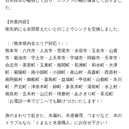
台所排水が破損しており、シンク下の棚が腐食しておりまし
た。
【作業内容】
衛生的にも全部変えたいとのことでシンクを交換しました。
〈〈熊本県内全エリア対応！〉〉
熊本市・八代市・人吉市・荒尾市・水俣市・玉名市・山鹿
市・菊池市・宇土市・上天草市・宇城市・阿蘇市・天草市・
合志市・美里町・玉東町・南関町・長洲町・和水町・大津
町・菊陽町・南小国町・小国町・産山村・高森町・西原村・
南阿蘇村・御船町・嘉島町・益城町・甲佐町・山都町・氷川
町・芦北町・津奈木町・錦町・多良木町・湯前町・水上村・
相良村・五木村・山江村・球磨村・あさぎり町・苓北町
〈お電話一本でどこへでも駆けつけいたします！〉
身のまわりで起きた、水漏れ、水道修理、つまりなど、水の
トラブルなら「くまもと水道職人」にお任せ下さい！