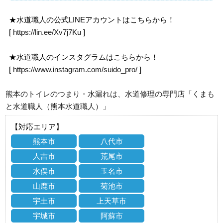
★水道職人の公式LINEアカウントはこちらから！
[
https://lin.ee/Xv7j7Ku
]
★水道職人のインスタグラムはこちらから！
[
https://www.instagram.com/suido_pro/
]
熊本のトイレのつまり・水漏れは、水道修理の専門店「くまも
と水道職人（熊本水道職人）」
【対応エリア】
熊本市
八代市
人吉市
荒尾市
水俣市
玉名市
山鹿市
菊池市
宇土市
上天草市
宇城市
阿蘇市