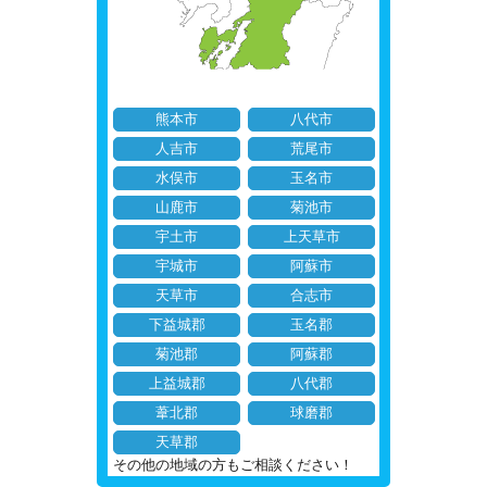
熊本市
八代市
人吉市
荒尾市
水俣市
玉名市
山鹿市
菊池市
宇土市
上天草市
宇城市
阿蘇市
天草市
合志市
下益城郡
玉名郡
菊池郡
阿蘇郡
上益城郡
八代郡
葦北郡
球磨郡
天草郡
その他の地域の方もご相談ください！