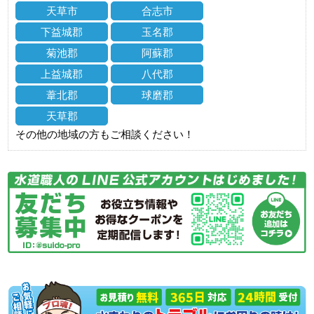
天草市
合志市
下益城郡
玉名郡
菊池郡
阿蘇郡
上益城郡
八代郡
葦北郡
球磨郡
天草郡
その他の地域の方もご相談ください！