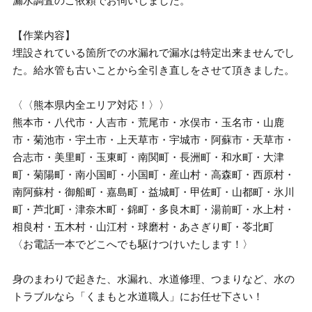
漏水調査のご依頼でお伺いしました。
【作業内容】
埋設されている箇所での水漏れで漏水は特定出来ませんでし
た。給水管も古いことから全引き直しをさせて頂きました。
〈〈熊本県内全エリア対応！〉〉
熊本市・八代市・人吉市・荒尾市・水俣市・玉名市・山鹿
市・菊池市・宇土市・上天草市・宇城市・阿蘇市・天草市・
合志市・美里町・玉東町・南関町・長洲町・和水町・大津
町・菊陽町・南小国町・小国町・産山村・高森町・西原村・
南阿蘇村・御船町・嘉島町・益城町・甲佐町・山都町・氷川
町・芦北町・津奈木町・錦町・多良木町・湯前町・水上村・
相良村・五木村・山江村・球磨村・あさぎり町・苓北町
〈お電話一本でどこへでも駆けつけいたします！〉
身のまわりで起きた、水漏れ、水道修理、つまりなど、水の
トラブルなら「くまもと水道職人」にお任せ下さい！