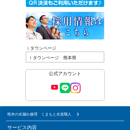
ｉタウンページ
ｉタウンページ 熊本県
公式アカウント
熊本の水漏れ修理 くまもと水道職人
サービス内容