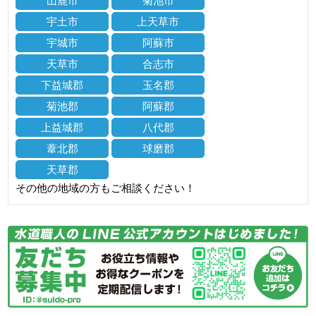
山鹿市
菊池市
宇土市
上天草市
宇城市
阿蘇市
天草市
合志市
下益城郡
玉名郡
菊池郡
阿蘇郡
上益城郡
八代郡
葦北郡
球磨郡
天草郡
その他の地域の方もご相談ください！