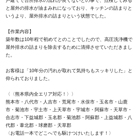
戸建てで台所排水の流れが良くないとの事で、点検してみる
と屋外の排水が油まみれになっており、キッチンの詰まりと
いうより、屋外排水の詰まりという状態でした。
【作業内容】
築年数は10年程で初めてとのことでしたので、高圧洗浄機で
屋外排水の詰まりを除去するために清掃させていただきまし
た。
お客様は「10年分の汚れが取れて気持ちもスッキリした」と
仰られておりました。
〈〈熊本県内全エリア対応！〉〉
熊本市・八代市・人吉市・荒尾市・水俣市・玉名市・山鹿
市・菊池市・宇土市・上天草市・宇城市・阿蘇市・天草市・
合志市・下益城郡・玉名郡・菊池郡・阿蘇郡・上益城郡・八
代郡・葦北郡・球磨郡・天草郡
〈お電話一本でどこへでも駆けつけいたします！〉