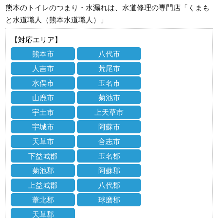
熊本のトイレのつまり・水漏れは、水道修理の専門店「くまも
と水道職人（熊本水道職人）」
【対応エリア】
熊本市
八代市
人吉市
荒尾市
水俣市
玉名市
山鹿市
菊池市
宇土市
上天草市
宇城市
阿蘇市
天草市
合志市
下益城郡
玉名郡
菊池郡
阿蘇郡
上益城郡
八代郡
葦北郡
球磨郡
天草郡