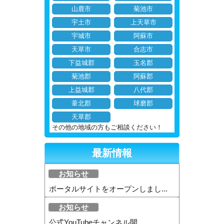
山鹿市
菊池市
宇土市
上天草市
宇城市
阿蘇市
天草市
合志市
下益城郡
玉名郡
菊池郡
阿蘇郡
上益城郡
八代郡
葦北郡
球磨郡
天草郡
その他の地域の方もご相談ください！
最新情報
お知らせ
ポータルサイトをオープンしまし...
お知らせ
公式YouTubeチャンネル開...