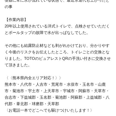
便器に常に水が流れている状態で、最近水道代も上がったと
の事
【作業内容】
20年以上使用されている洋式トイレで、点検させていただく
とボールタップの故障で水が出っぱなしでした。
その他にも結露防止材なども剥がれかけており、分かりやす
く今後のリスクをお伝えしたところ、トイレごとの交換とな
りました。TOTOのピュアレストQRの手洗い付きに交換させ
て頂きました。
〈〈熊本県内全エリア対応！〉〉
熊本市・八代市・人吉市・荒尾市・水俣市・玉名市・山鹿
市・菊池市・宇土市・上天草市・宇城市・阿蘇市・天草市・
合志市・下益城郡・玉名郡・菊池郡・阿蘇郡・上益城郡・八
代郡・葦北郡・球磨郡・天草郡
〈お電話一本でどこへでも駆けつけいたします！〉