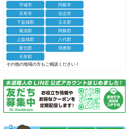
宇城市
阿蘇市
天草市
合志市
下益城郡
玉名郡
菊池郡
阿蘇郡
上益城郡
八代郡
葦北郡
球磨郡
天草郡
その他の地域の方もご相談ください！