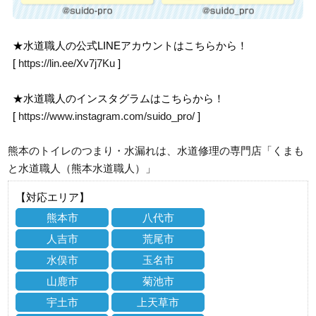
★水道職人の公式LINEアカウントはこちらから！
[
https://lin.ee/Xv7j7Ku
]
★水道職人のインスタグラムはこちらから！
[
https://www.instagram.com/suido_pro/
]
熊本のトイレのつまり・水漏れは、水道修理の専門店「くまも
と水道職人（熊本水道職人）」
【対応エリア】
熊本市
八代市
人吉市
荒尾市
水俣市
玉名市
山鹿市
菊池市
宇土市
上天草市