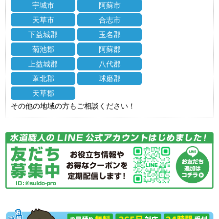
宇城市
阿蘇市
天草市
合志市
下益城郡
玉名郡
菊池郡
阿蘇郡
上益城郡
八代郡
葦北郡
球磨郡
天草郡
その他の地域の方もご相談ください！