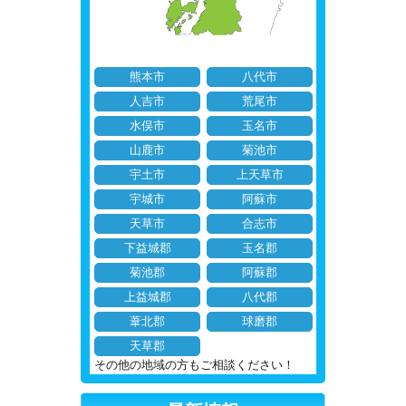
熊本市
八代市
人吉市
荒尾市
水俣市
玉名市
山鹿市
菊池市
宇土市
上天草市
宇城市
阿蘇市
天草市
合志市
下益城郡
玉名郡
菊池郡
阿蘇郡
上益城郡
八代郡
葦北郡
球磨郡
天草郡
その他の地域の方もご相談ください！