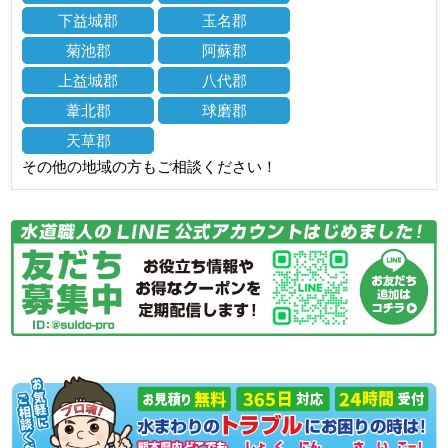
下益城郡
玉名郡
菊池郡
阿蘇郡
上益城郡
八代郡
葦北郡
球磨郡
天草郡
その他の地域の方もご相談ください！