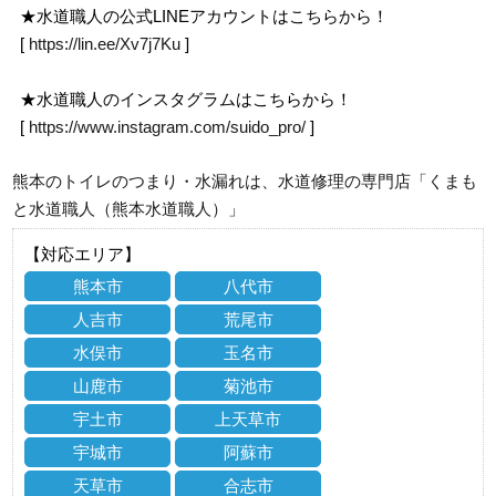
★水道職人の公式LINEアカウントはこちらから！
[
https://lin.ee/Xv7j7Ku
]
★水道職人のインスタグラムはこちらから！
[
https://www.instagram.com/suido_pro/
]
熊本のトイレのつまり・水漏れは、水道修理の専門店「くまも
と水道職人（熊本水道職人）」
【対応エリア】
熊本市
八代市
人吉市
荒尾市
水俣市
玉名市
山鹿市
菊池市
宇土市
上天草市
宇城市
阿蘇市
天草市
合志市