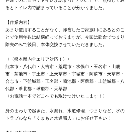
戸建てのご自宅でトイレが詰まったとのことで、点検してみ
るとトイレ内で詰まっていることが分かりました。
【作業内容】
あまり使用することがなく、帰省したご家族用にあるとのこ
とで使用年数は結構経っておりますが、今回は延命でつまり
除去のみで後日、本体交換させていただきました。
〈〈熊本県内全エリア対応！〉〉
熊本市・八代市・人吉市・荒尾市・水俣市・玉名市・山鹿
市・菊池市・宇土市・上天草市・宇城市・阿蘇市・天草市・
合志市・下益城郡・玉名郡・菊池郡・阿蘇郡・上益城郡・八
代郡・葦北郡・球磨郡・天草郡
〈お電話一本でどこへでも駆けつけいたします！〉
身のまわりで起きた、水漏れ、水道修理、つまりなど、水の
トラブルなら「くまもと水道職人」にお任せ下さい！