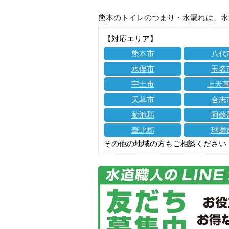
熊本のトイレのつまり・水漏れは、水
【対応エリア】
熊本市
八代
水俣市
玉名
宇土市
上天
天草市
合志
菊池郡
阿蘇
葦北郡
球磨
その他の地域の方もご相談ください