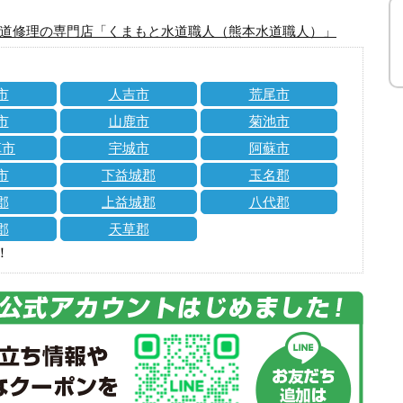
道修理の専門店「くまもと水道職人（熊本水道職人）」
市
人吉市
荒尾市
市
山鹿市
菊池市
草市
宇城市
阿蘇市
市
下益城郡
玉名郡
郡
上益城郡
八代郡
郡
天草郡
！