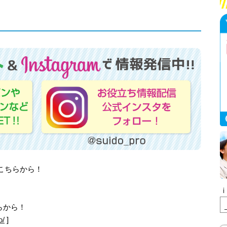
はこちらから！
らから！
o/
]