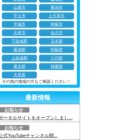
山鹿市
菊池市
宇土市
上天草市
宇城市
阿蘇市
天草市
合志市
下益城郡
玉名郡
菊池郡
阿蘇郡
上益城郡
八代郡
葦北郡
球磨郡
天草郡
その他の地域の方もご相談ください！
最新情報
お知らせ
ポータルサイトをオープンしまし...
お知らせ
公式YouTubeチャンネル開...