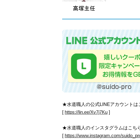
★水道職人の公式LINEアカウント
[
https://lin.ee/Xv7j7Ku
]
★水道職人のインスタグラムはこち
[
https://www.instagram.com/suido_pr