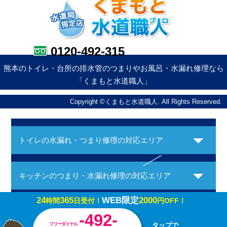
0120-492-315
熊本のトイレ・台所の排水管のつまりやお風呂・水漏れ修理なら
「くまもと水道職人」
Copyright ©くまもと水道職人. All Rights Reserved.
トイレの水漏れ・つまり修理の対応エリア
キッチンのつまり・水漏れ修理の対応エリア
24
365
WEB限定
2000
時間
日受付！
円OFF！
お風呂の水漏れ・つまり修理の対応エリア
-492-
フリーダイヤル
タップで