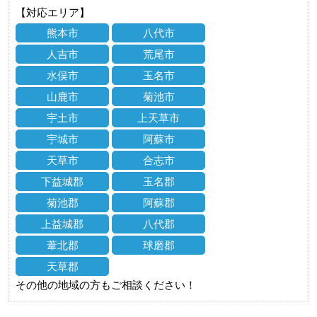
【対応エリア】
熊本市
八代市
人吉市
荒尾市
水俣市
玉名市
山鹿市
菊池市
宇土市
上天草市
宇城市
阿蘇市
天草市
合志市
下益城郡
玉名郡
菊池郡
阿蘇郡
上益城郡
八代郡
葦北郡
球磨郡
天草郡
その他の地域の方もご相談ください！