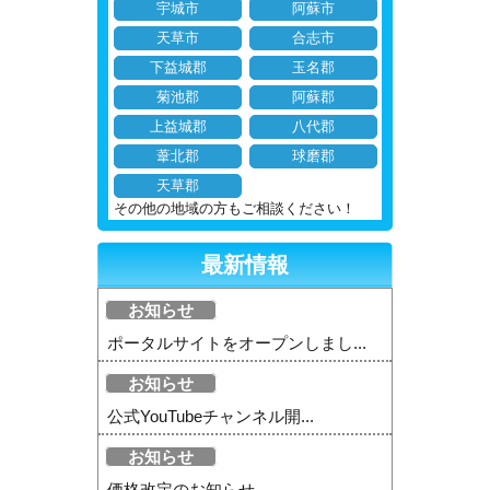
宇城市
阿蘇市
天草市
合志市
下益城郡
玉名郡
菊池郡
阿蘇郡
上益城郡
八代郡
葦北郡
球磨郡
天草郡
その他の地域の方もご相談ください！
最新情報
お知らせ
ポータルサイトをオープンしまし...
お知らせ
公式YouTubeチャンネル開...
お知らせ
価格改定のお知らせ