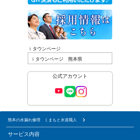
ｉタウンページ
ｉタウンページ 熊本県
公式アカウント
熊本の水漏れ修理 くまもと水道職人
サービス内容