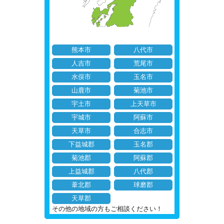
熊本市
八代市
人吉市
荒尾市
水俣市
玉名市
山鹿市
菊池市
宇土市
上天草市
宇城市
阿蘇市
天草市
合志市
下益城郡
玉名郡
菊池郡
阿蘇郡
上益城郡
八代郡
葦北郡
球磨郡
天草郡
その他の地域の方もご相談ください！