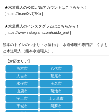
★水道職人の公式LINEアカウントはこちらから！
[
https://lin.ee/Xv7j7Ku
]
★水道職人のインスタグラムはこちらから！
[
https://www.instagram.com/suido_pro/
]
熊本のトイレのつまり・水漏れは、水道修理の専門店「くまも
と水道職人（熊本水道職人）」
【対応エリア】
熊本市
八代市
人吉市
荒尾市
水俣市
玉名市
山鹿市
菊池市
宇土市
上天草市
宇城市
阿蘇市