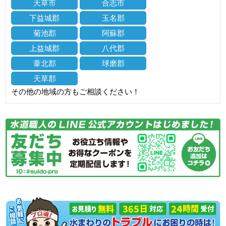
天草市
合志市
下益城郡
玉名郡
菊池郡
阿蘇郡
上益城郡
八代郡
葦北郡
球磨郡
天草郡
その他の地域の方もご相談ください！