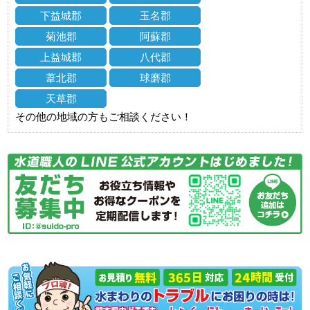
下益城郡
玉名郡
菊池郡
阿蘇郡
上益城郡
八代郡
葦北郡
球磨郡
天草郡
その他の地域の方もご相談ください！