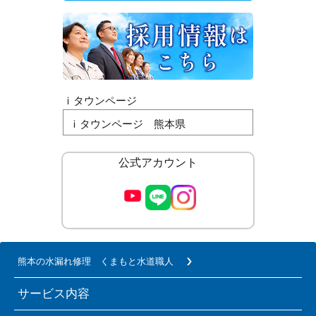
ｉタウンページ
ｉタウンページ 熊本県
公式アカウント
熊本の水漏れ修理 くまもと水道職人
サービス内容