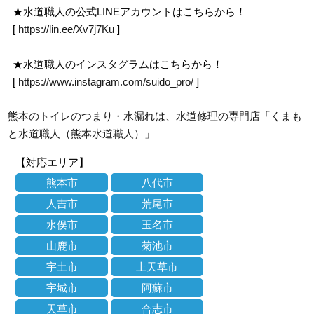
★水道職人の公式LINEアカウントはこちらから！
[
https://lin.ee/Xv7j7Ku
]
★水道職人のインスタグラムはこちらから！
[
https://www.instagram.com/suido_pro/
]
熊本のトイレのつまり・水漏れは、水道修理の専門店「くまも
と水道職人（熊本水道職人）」
【対応エリア】
熊本市
八代市
人吉市
荒尾市
水俣市
玉名市
山鹿市
菊池市
宇土市
上天草市
宇城市
阿蘇市
天草市
合志市