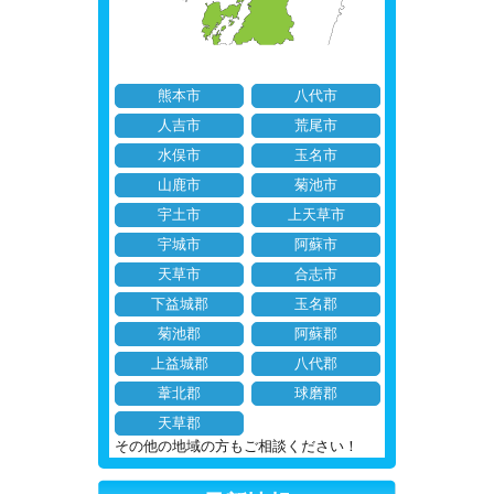
熊本市
八代市
人吉市
荒尾市
水俣市
玉名市
山鹿市
菊池市
宇土市
上天草市
宇城市
阿蘇市
天草市
合志市
下益城郡
玉名郡
菊池郡
阿蘇郡
上益城郡
八代郡
葦北郡
球磨郡
天草郡
その他の地域の方もご相談ください！